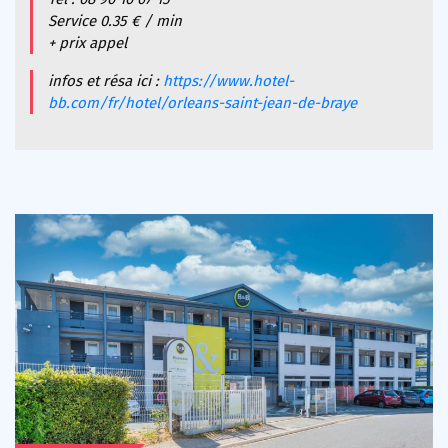
Service 0.35 € / min
+ prix appel
infos et résa ici :
https://www.hotel-
bb.com/fr/hotel/orleans-saint-jean-de-braye