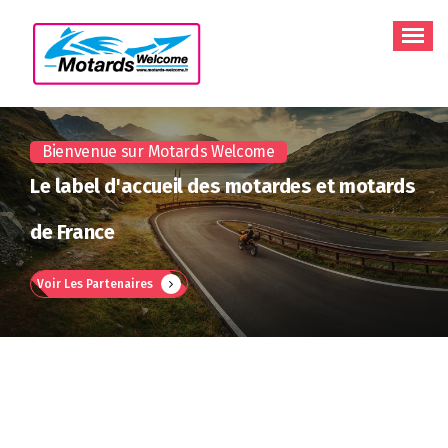
Aller
au
contenu
Bienvenue sur Motards Welcome
Le label d'accueil des motardes et motards
de France
Voir Les Partenaires