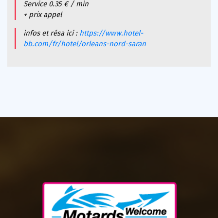
Service 0.35 € / min
+ prix appel
infos et résa ici :
https://www.hotel-
bb.com/fr/hotel/orleans-nord-saran