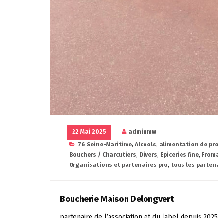
22 Mai 2025
adminmw
76 Seine-Maritime
,
Alcools
,
alimentation de pro
Bouchers / Charcutiers
,
Divers
,
Epiceries fine
,
From
Organisations et partenaires pro
,
tous les parten
Boucherie Maison Delongvert
partenaire de l’association et du label depuis 2025