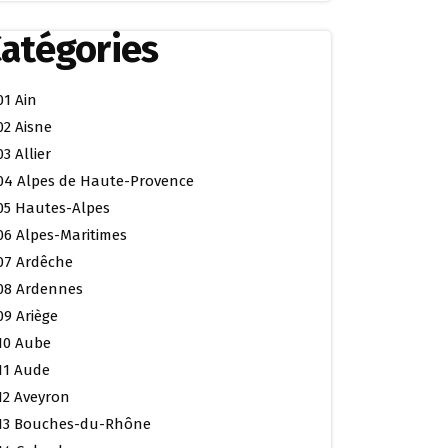
atégories
01 Ain
02 Aisne
03 Allier
04 Alpes de Haute-Provence
05 Hautes-Alpes
06 Alpes-Maritimes
07 Ardêche
08 Ardennes
09 Ariège
10 Aube
11 Aude
12 Aveyron
13 Bouches-du-Rhône