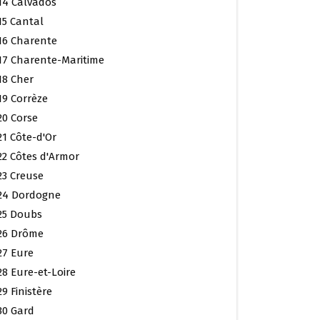
14 Calvados
15 Cantal
16 Charente
17 Charente-Maritime
18 Cher
19 Corrèze
20 Corse
21 Côte-d'Or
22 Côtes d'Armor
23 Creuse
24 Dordogne
25 Doubs
26 Drôme
27 Eure
28 Eure-et-Loire
29 Finistère
30 Gard