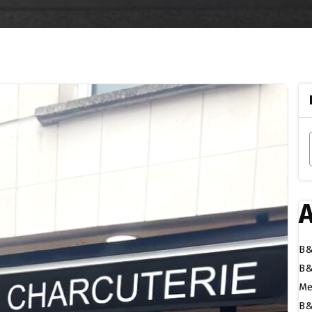
A
B&
B&
Me
B&