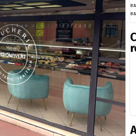
B&
B&
r
A