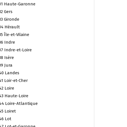
31 Haute-Garonne
32 Gers
33 Gironde
34 Hérault
35 Île-et-Vilaine
36 Indre
37 Indre-et-Loire
38 Isère
39 Jura
40 Landes
41 Loir-et-Cher
42 Loire
43 Haute-Loire
44 Loire-Atlantique
45 Loiret
46 Lot
47 Lot-et-Garonne