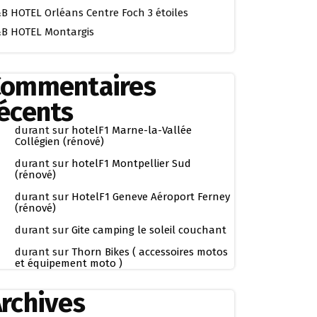
B HOTEL Orléans Centre Foch 3 étoiles
B HOTEL Montargis
Commentaires
écents
durant
sur
hotelF1 Marne-la-Vallée
Collégien (rénové)
durant
sur
hotelF1 Montpellier Sud
(rénové)
durant
sur
HotelF1 Geneve Aéroport Ferney
(rénové)
durant
sur
Gite camping le soleil couchant
durant
sur
Thorn Bikes ( accessoires motos
et équipement moto )
rchives