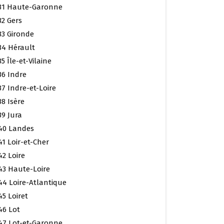
31 Haute-Garonne
32 Gers
33 Gironde
34 Hérault
35 Île-et-Vilaine
36 Indre
37 Indre-et-Loire
38 Isère
39 Jura
40 Landes
41 Loir-et-Cher
42 Loire
43 Haute-Loire
44 Loire-Atlantique
45 Loiret
46 Lot
47 Lot-et-Garonne