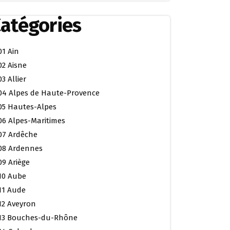
atégories
01 Ain
02 Aisne
03 Allier
04 Alpes de Haute-Provence
05 Hautes-Alpes
06 Alpes-Maritimes
07 Ardêche
08 Ardennes
09 Ariège
10 Aube
11 Aude
12 Aveyron
13 Bouches-du-Rhône