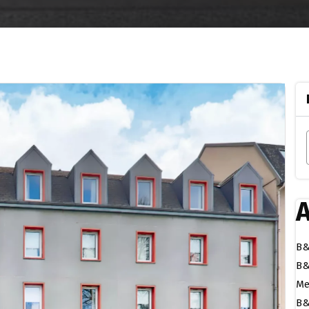
A
B&
B&
Me
B&