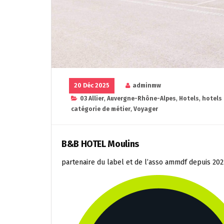
20 Déc 2025
adminmw
03 Allier
,
Auvergne-Rhône-Alpes
,
Hotels
,
hotels
catégorie de métier
,
Voyager
B&B HOTEL Moulins
partenaire du label et de l’asso ammdf depuis 202