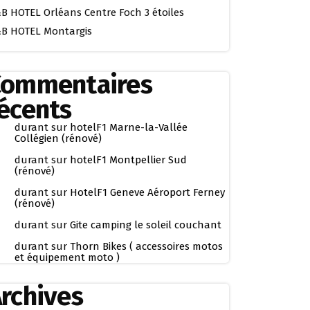
B HOTEL Orléans Centre Foch 3 étoiles
B HOTEL Montargis
Commentaires
écents
durant
sur
hotelF1 Marne-la-Vallée
Collégien (rénové)
durant
sur
hotelF1 Montpellier Sud
(rénové)
durant
sur
HotelF1 Geneve Aéroport Ferney
(rénové)
durant
sur
Gite camping le soleil couchant
durant
sur
Thorn Bikes ( accessoires motos
et équipement moto )
rchives