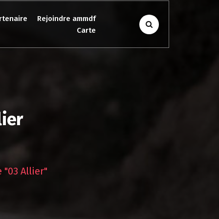
rtenaire
Rejoindre ammdf
Carte
lier
 "03 Allier"