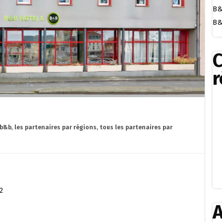
B&
B&
r
 b&b
,
les partenaires par régions
,
tous les partenaires par
2
A