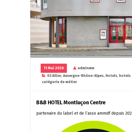
11 Mai 2026
adminmw
03 Allier
,
Auvergne-Rhône-Alpes
,
Hotels
,
hotels
catégorie de métier
B&B HOTEL Montluçon Centre
partenaire du label et de l’asso ammdf depuis 202