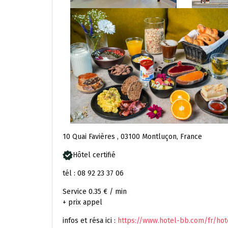
10 Quai Favières , 03100 Montluçon, France
Hôtel certifié
tél : 08 92 23 37 06
Service 0.35 € / min
+ prix appel
infos et résa ici :
https://www.hotel-bb.com/fr/ho