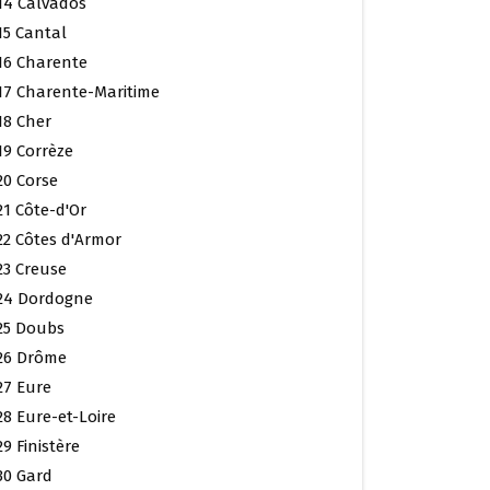
14 Calvados
15 Cantal
16 Charente
17 Charente-Maritime
18 Cher
19 Corrèze
20 Corse
21 Côte-d'Or
22 Côtes d'Armor
23 Creuse
24 Dordogne
25 Doubs
26 Drôme
27 Eure
28 Eure-et-Loire
29 Finistère
30 Gard