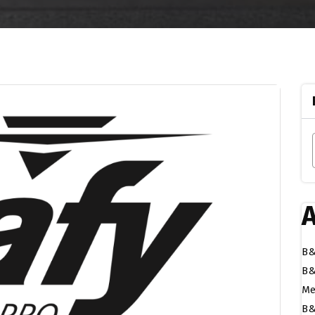
A
B&
B&
Me
B&