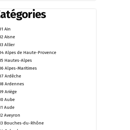
atégories
01 Ain
02 Aisne
03 Allier
04 Alpes de Haute-Provence
05 Hautes-Alpes
06 Alpes-Maritimes
07 Ardêche
08 Ardennes
09 Ariège
10 Aube
11 Aude
12 Aveyron
13 Bouches-du-Rhône