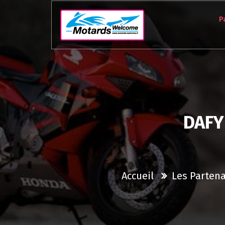
Aller
au
P
contenu
DAFY
Accueil
Les Partena