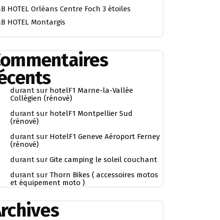
B HOTEL Orléans Centre Foch 3 étoiles
B HOTEL Montargis
Commentaires
écents
durant
sur
hotelF1 Marne-la-Vallée
Collégien (rénové)
durant
sur
hotelF1 Montpellier Sud
(rénové)
durant
sur
HotelF1 Geneve Aéroport Ferney
(rénové)
durant
sur
Gite camping le soleil couchant
durant
sur
Thorn Bikes ( accessoires motos
et équipement moto )
rchives