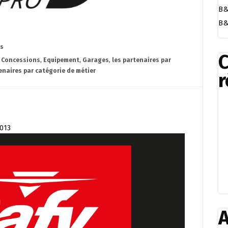
B&
B&
es
,
Concessions
,
Equipement
,
Garages
,
les partenaires par
enaires par catégorie de métier
r
2013
A