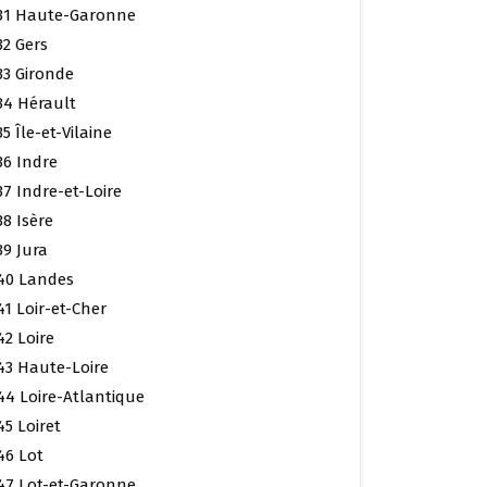
31 Haute-Garonne
32 Gers
33 Gironde
34 Hérault
35 Île-et-Vilaine
36 Indre
37 Indre-et-Loire
38 Isère
39 Jura
40 Landes
41 Loir-et-Cher
42 Loire
43 Haute-Loire
44 Loire-Atlantique
45 Loiret
46 Lot
47 Lot-et-Garonne