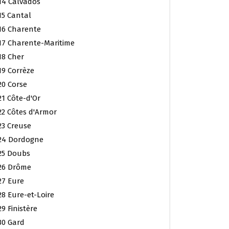
14 Calvados
15 Cantal
16 Charente
17 Charente-Maritime
18 Cher
19 Corrèze
20 Corse
21 Côte-d'Or
22 Côtes d'Armor
23 Creuse
24 Dordogne
25 Doubs
26 Drôme
27 Eure
28 Eure-et-Loire
29 Finistère
30 Gard