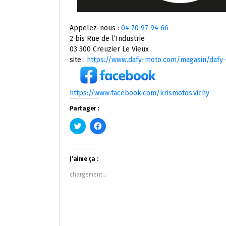
Appelez-nous :
04 70 97 94 66
2 bis Rue de l’Industrie
03 300 Creuzier Le Vieux
site :
https://www.dafy-moto.com/magasin/dafy-
https://www.facebook.com/krismotos.vichy
Partager :
Cliquez
Cliquez
pour
pour
partager
partager
sur
sur
Twitter(ouvre
Facebook(ouvre
dans
dans
J’aime ça :
une
une
nouvelle
nouvelle
chargement…
fenêtre)
fenêtre)