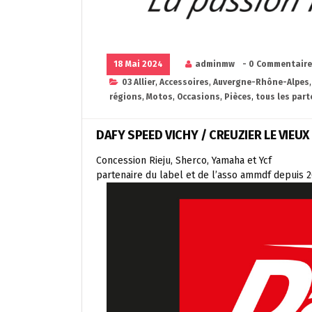
18 Mai 2024
adminmw
- 0 Commentair
03 Allier
,
Accessoires
,
Auvergne-Rhône-Alpes
régions
,
Motos
,
Occasions
,
Pièces
,
tous les part
DAFY SPEED VICHY / CREUZIER LE VIEUX
Concession Rieju, Sherco, Yamaha et Ycf
partenaire du label et de l’asso ammdf depuis 