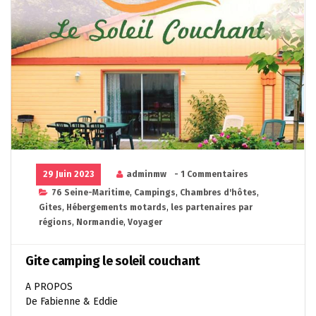
29 Juin 2023
adminmw
- 1 Commentaires
76 Seine-Maritime
,
Campings
,
Chambres d'hôtes
,
Gites
,
Hébergements motards
,
les partenaires par
régions
,
Normandie
,
Voyager
Gite camping le soleil couchant
A PROPOS
De Fabienne & Eddie