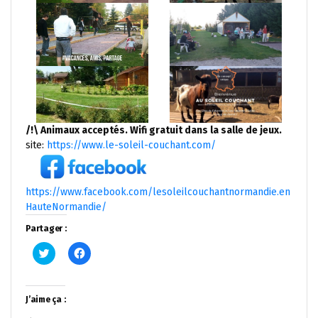
/!\ Animaux acceptés. Wifi gratuit dans la salle de jeux.
site:
https://www.le-soleil-couchant.com/
https://www.facebook.com/lesoleilcouchantnormandie.en
HauteNormandie/
Partager :
Cliquez
Cliquez
pour
pour
partager
partager
sur
sur
Twitter(ouvre
Facebook(ouvre
dans
dans
J’aime ça :
une
une
nouvelle
nouvelle