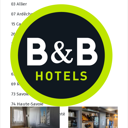
03 Allier
07 Ardêche
15 Cantal
26 Drôme
38 Isère
42 Loire
43 Haute-Loire
63 Puy-de-Dôme
69 Rhône
73 Savoie
74 Haute-Savoie
Bourgogne-Franche-Comté
21 Côte-d’Or