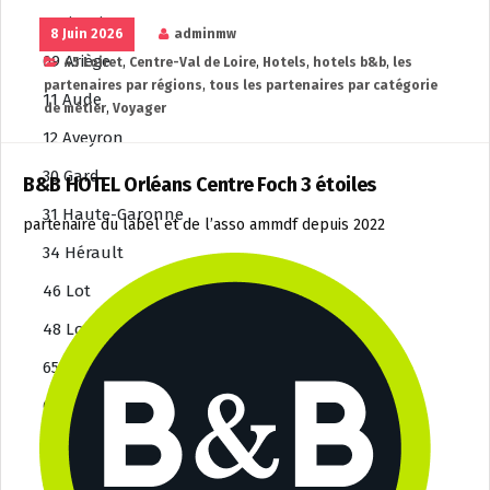
Occitanie
8 Juin 2026
adminmw
09 Ariège
45 Loiret
,
Centre-Val de Loire
,
Hotels
,
hotels b&b
,
les
partenaires par régions
,
tous les partenaires par catégorie
11 Aude
de métier
,
Voyager
12 Aveyron
30 Gard
B&B HOTEL Orléans Centre Foch 3 étoiles
31 Haute-Garonne
partenaire du label et de l’asso ammdf depuis 2022
34 Hérault
46 Lot
48 Lozère
65 Hautes-Pyrénées
66 Pyrénées-Orientales
81 Tarn
82 Tarn-et-Garonne