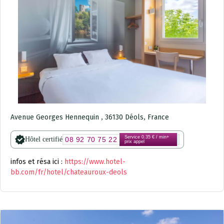
,
,
Avenue Georges Hennequin
36130
Déols
France
Service 0.35 € / min+
Hôtel certifié
08 92 70 75 22
prix appel
infos et résa ici :
https://www.hotel-
bb.com/fr/hotel/chateauroux-deols