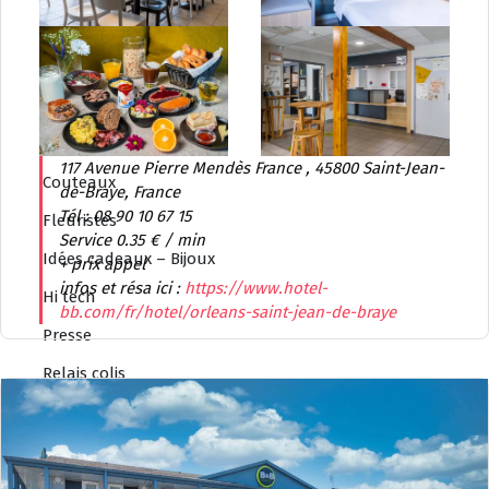
Bonnes adresses 3
Bijoutiers
Cordonniers – Couture
Cigarettes électroniques
117 Avenue Pierre Mendès France , 45800 Saint-Jean-
Couteaux
de-Braye, France
Tél : 08 90 10 67 15
Fleuristes
Service 0.35 € / min
Idées cadeaux – Bijoux
+ prix appel
infos et résa ici :
https://www.hotel-
Hi tech
bb.com/fr/hotel/orleans-saint-jean-de-braye
Presse
Relais colis
Sports
Vétements
Organisations et partenaires pro