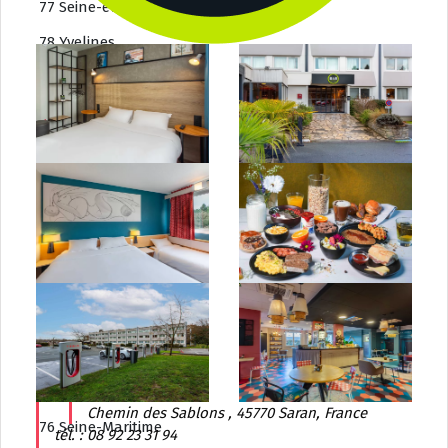
77 Seine-et-Marne
78 Yvelines
91 Essonne
92 Hauts-de-Seine
93 Seine-Saint-Denis
94 Val-de-Marne
95 Val-d’Oise
Normandie
14 Calvados
27 Eure
50 Manche
61 Orne
Chemin des Sablons , 45770 Saran, France
76 Seine-Maritime
tél. : 08 92 23 31 94