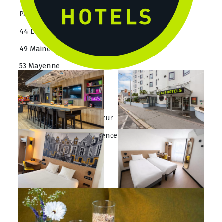
Pays de la Loire
44 Loire-Atlantique
49 Maine-et-Loire
53 Mayenne
72 Sarthe
85 Vendée
Provence Alpes Côte d’Azur
04 Alpes de Haute-Provence
05 Hautes-Alpes
06 Alpes-Maritimes
13 Bouches-du-Rhône
83 Var