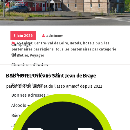
Salons de thé
Voyager
Tous les hôtels
hôtels F1
8 Juin 2026
adminmw
45 Loiret
,
Centre-Val de Loire
,
Hotels
,
hotels b&b
,
les
Campings
partenaires par régions
,
tous les partenaires par catégorie
Gites
de métier
,
Voyager
Chambres d’hôtes
Hébergements motards
B&B HOTEL Orléans Saint Jean de Braye
Terrains à louer
partenaire du label et de l’asso ammdf depuis 2022
Bonnes adresses 1
Alcools – vins
Bières
alimentation de proximité