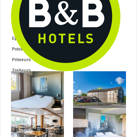
Bouchers / Charcutiers
Boulangers / Patissiers
Fromagers
Epiceries fine
Poissoniers
Primeurs
Traiteurs
Bonnes adresses 2
Barbiers
Beauté
Coiffeurs
opticiens
Tatoueurs