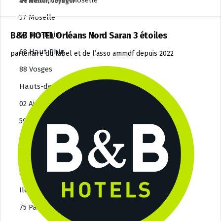
54 Meurthe-et-Moselle
de métier
,
Voyager
57 Moselle
B&B HOTEL Orléans Nord Saran 3 étoiles
67 Bas-Rhin
68 Haut-Rhin
partenaire du label et de l’asso ammdf depuis 2022
88 Vosges
Hauts-de-France
02 Aisne
59 Nord
60 Oise
62 Pas-de-Calais
80 Somme
Ile-de-France
75 Paris