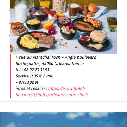
84 Vaucluse
Devenir partenaire
Rejoindre ammdf
Carte
4 rue du Marechal Foch – Angle boulevard
Rocheplatte , 45000 Orléans, France
tél : 08 92 23 31 93
Service 0.35 € / min
+ prix appel
infos et résa ici :
https://www.hotel-
bb.com/fr/hotel/orleans-centre-foch