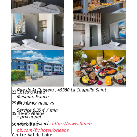
25 Doubs
39 Jura
58 Nièvre
70 Haute-Saône
71 Saône-et-Loire
89 Yonne
90 Territoire-de-Belfort
Bretagne
Rue de la Chistera , 45380 La Chapelle-Saint-
22 Côtes d’Armor
Mesmin, France
29 Finistère
tél : 08 92 78 80 75
Service 0.35 € / min
35 Île-et-Vilaine
+ prix appel
infos et résa ici :
https://www.hotel-
56 Morbihan
bb.com/fr/hotel/orleans
Centre-Val de Loire