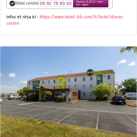
Service 0.35 € / min+
Hôtel certifié
08 92 78 80 40
prix appel
infos et résa ici :
https://www.hotel-bb.com/fr/hotel/dreux-
centre