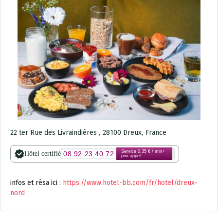
22 ter Rue des Livraindières
28100
Dreux
France
,
,
Service 0.35 € / min+
Hôtel certifié
08 92 23 40 72
prix appel
infos et résa ici :
https://www.hotel-bb.com/fr/hotel/dreux-
nord