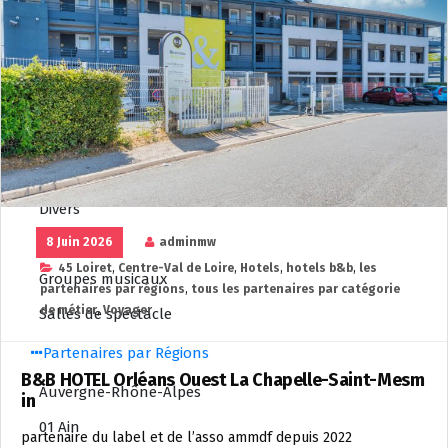
Artisans
Agences immobilières
Associations Moto
Clubs moto
Consignes casques et bagages
Divers
Entreprises
8 Juin 2026
adminmw
45 Loiret
,
Centre-Val de Loire
,
Hotels
,
hotels b&b
,
les
Groupes musicaux
partenaires par régions
,
tous les partenaires par catégorie
de métier
,
Voyager
Salles de spéctacle
Partenaires par Régions
B&B HOTEL Orléans Ouest La Chapelle-Saint-Mesm
Auvergne-Rhône-Alpes
in
01 Ain
partenaire du label et de l’asso ammdf depuis 2022