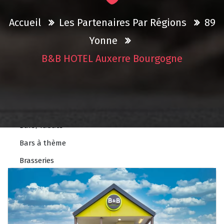
Accessoires
Autos écoles
Accueil
Les Partenaires Par Régions
89
Concessions
Yonne
Controles technique
B&B HOTEL Auxerre Bourgogne
Garages
Pièces
Bars & Restos
Bars/Tabacs
Bars à thème
Brasseries
Pizzerias
Restaurants
Restaurants à thème