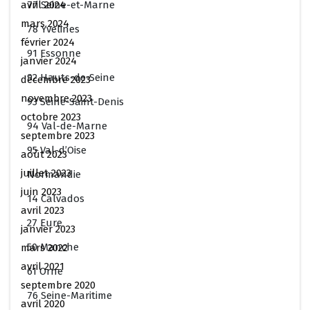
77 Seine-et-Marne
avril 2024
mars 2024
78 Yvelines
février 2024
91 Essonne
janvier 2024
92 Hauts-de-Seine
décembre 2023
novembre 2023
93 Seine-Saint-Denis
octobre 2023
94 Val-de-Marne
septembre 2023
95 Val-d’Oise
août 2023
juillet 2023
Normandie
juin 2023
14 Calvados
avril 2023
27 Eure
janvier 2023
50 Manche
mars 2022
avril 2021
61 Orne
septembre 2020
76 Seine-Maritime
avril 2020