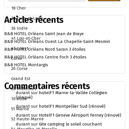
18 Cher
Articles récents
28 Eure-et-Loire
36 Indre
B&B HOTEL Orléans Saint Jean de Braye
41 Loir-et-Cher
B&B HOTEL Orléans Ouest La Chapelle-Saint-Mesmin
45 Loiret
B&B HOTEL Orléans Nord Saran 3 étoiles
B&B HOTEL Orléans Centre Foch 3 étoiles
Corse
B&B HOTEL Montargis
20 Corse
Grand Est
Commentaires récents
08 Ardennes
durant
sur
hotelF1 Marne-la-Vallée Collégien
(rénové)
10 Aube
durant
sur
hotelF1 Montpellier Sud (rénové)
51 Marne
durant
sur
HotelF1 Geneve Aéroport Ferney (rénové)
52 Haute-Marne
durant
sur
Gite camping le soleil couchant