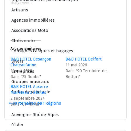
nouvelle
nouvelle
chargement…
fenêtre)
fenêtre)
Artisans
Agences immobilières
Associations Moto
Clubs moto
Articles similaires
Consignes casques et bagages
B&B HOTEL Besançon
B&B HOTEL Belfort
Divers
Chateaufarine
11 mai 2026
11 mai 2026
Dans "90 Territoire-de-
Entreprises
Dans "25 Doubs"
Belfort"
Groupes musicaux
B&B HOTEL Auxerre
Salles de spéctacle
Monéteau 3 étoiles
2 septembre 2024
Partenaires par Régions
Dans "89 Yonne"
Auvergne-Rhône-Alpes
01 Ain