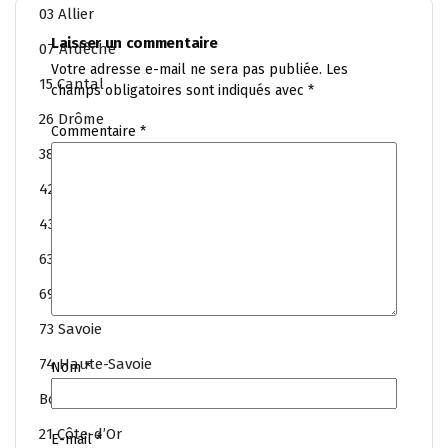
03 Allier
Laisser un commentaire
07 Ardêche
Votre adresse e-mail ne sera pas publiée.
Les
15 Cantal
champs obligatoires sont indiqués avec
*
26 Drôme
Commentaire
*
38 Isère
42 Loire
43 Haute-Loire
63 Puy-de-Dôme
69 Rhône
73 Savoie
74 Haute-Savoie
Nom
*
Bourgogne-Franche-Comté
21 Côte-d’Or
E-mail
*