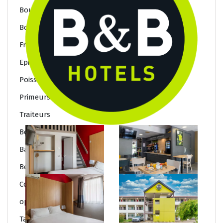
Bouchers / Charcutiers
Boulangers / Patissiers
Fromagers
Epiceries fine
Poissoniers
Primeurs
Traiteurs
Bonnes adresses 2
Barbiers
Beauté
Coiffeurs
opticiens
Tatoueurs