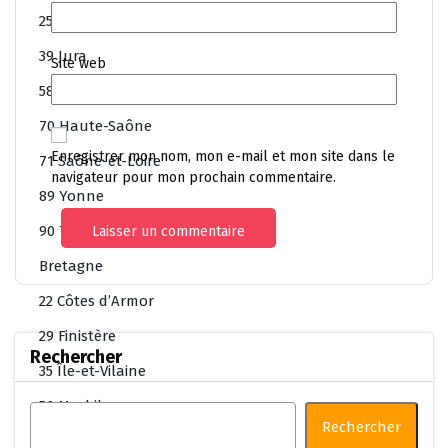
25 Doubs
39 Jura
Site web
58 Nièvre
70 Haute-Saône
Enregistrer mon nom, mon e-mail et mon site dans le
71 Saône-et-Loire
navigateur pour mon prochain commentaire.
89 Yonne
90 Territoire-de-Belfort
Bretagne
22 Côtes d’Armor
29 Finistère
Rechercher
35 Île-et-Vilaine
56 Morbihan
Rechercher
Centre-Val de Loire