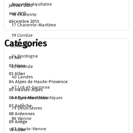
Nouvelle-Aquitaine
janvier 2020
mai 2015
16 Charente
décembre 2013
17 Charente-Maritime
19 Corrèze
Catégories
23 Creuse
24 Dordogne
01 Ain
02 Aisne
33 Gironde
03 Allier
40 Landes
04 Alpes de Haute-Provence
47 Lot-et-Garonne
05 Hautes-Alpes
64 Pyrénées-Atlantiques
06 Alpes-Maritimes
07 Ardêche
79 Deux-Sèvres
08 Ardennes
86 Vienne
09 Ariège
87 Haute-Vienne
10 Aube