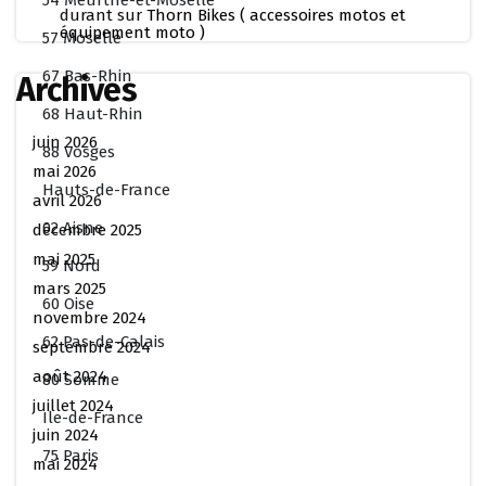
54 Meurthe-et-Moselle
durant
sur
Thorn Bikes ( accessoires motos et
équipement moto )
57 Moselle
67 Bas-Rhin
Archives
68 Haut-Rhin
juin 2026
88 Vosges
mai 2026
Hauts-de-France
avril 2026
02 Aisne
décembre 2025
mai 2025
59 Nord
mars 2025
60 Oise
novembre 2024
62 Pas-de-Calais
septembre 2024
août 2024
80 Somme
juillet 2024
Ile-de-France
juin 2024
75 Paris
mai 2024