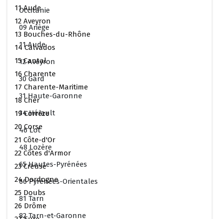
11 Aude
Occitanie
12 Aveyron
09 Ariège
13 Bouches-du-Rhône
11 Aude
14 Calvados
15 Cantal
12 Aveyron
16 Charente
30 Gard
17 Charente-Maritime
31 Haute-Garonne
18 Cher
34 Hérault
19 Corrèze
20 Corse
46 Lot
21 Côte-d'Or
48 Lozère
22 Côtes d'Armor
65 Hautes-Pyrénées
23 Creuse
24 Dordogne
66 Pyrénées-Orientales
25 Doubs
81 Tarn
26 Drôme
82 Tarn-et-Garonne