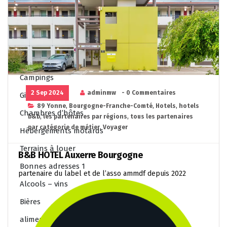
Salons de thé
Voyager
Tous les hôtels
hôtels F1
Campings
2 Sep 2024
adminmw
- 0 Commentaires
Gites
89 Yonne
,
Bourgogne-Franche-Comté
,
Hotels
,
hotels
Chambres d’hôtes
b&b
,
les partenaires par régions
,
tous les partenaires
par catégorie de métier
,
Voyager
Hébergements motards
Terrains à louer
B&B HOTEL Auxerre Bourgogne
Bonnes adresses 1
partenaire du label et de l’asso ammdf depuis 2022
Alcools – vins
Bières
alimentation de proximité