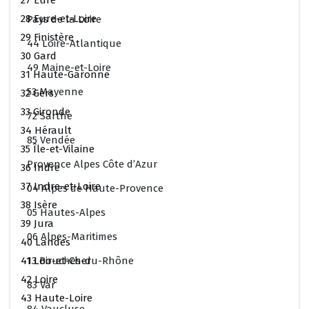
27 Eure
28 Eure-et-Loire
Pays de la Loire
29 Finistère
44 Loire-Atlantique
30 Gard
49 Maine-et-Loire
31 Haute-Garonne
53 Mayenne
32 Gers
33 Gironde
72 Sarthe
34 Hérault
85 Vendée
35 Île-et-Vilaine
Provence Alpes Côte d’Azur
36 Indre
37 Indre-et-Loire
04 Alpes de Haute-Provence
38 Isère
05 Hautes-Alpes
39 Jura
06 Alpes-Maritimes
40 Landes
13 Bouches-du-Rhône
41 Loir-et-Cher
42 Loire
83 Var
43 Haute-Loire