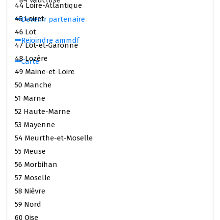
84 Vaucluse
44 Loire-Atlantique
45 Loiret
Devenir partenaire
46 Lot
Rejoindre ammdf
47 Lot-et-Garonne
48 Lozère
Carte
49 Maine-et-Loire
50 Manche
51 Marne
52 Haute-Marne
53 Mayenne
54 Meurthe-et-Moselle
55 Meuse
56 Morbihan
57 Moselle
58 Nièvre
59 Nord
60 Oise