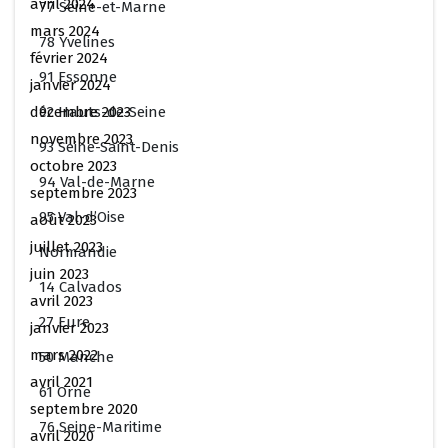
avril 2024
77 Seine-et-Marne
mars 2024
78 Yvelines
février 2024
91 Essonne
janvier 2024
92 Hauts-de-Seine
décembre 2023
novembre 2023
93 Seine-Saint-Denis
octobre 2023
94 Val-de-Marne
septembre 2023
95 Val-d’Oise
août 2023
juillet 2023
Normandie
juin 2023
14 Calvados
avril 2023
27 Eure
janvier 2023
mars 2022
50 Manche
avril 2021
61 Orne
septembre 2020
76 Seine-Maritime
avril 2020