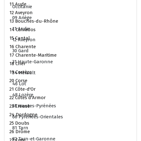
11 Aude
Occitanie
12 Aveyron
09 Ariège
13 Bouches-du-Rhône
11 Aude
14 Calvados
15 Cantal
12 Aveyron
16 Charente
30 Gard
17 Charente-Maritime
31 Haute-Garonne
18 Cher
19 Corrèze
34 Hérault
20 Corse
46 Lot
21 Côte-d'Or
48 Lozère
22 Côtes d'Armor
65 Hautes-Pyrénées
23 Creuse
24 Dordogne
66 Pyrénées-Orientales
25 Doubs
81 Tarn
26 Drôme
82 Tarn-et-Garonne
27 Eure