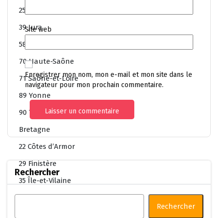
25 Doubs
39 Jura
Site web
58 Nièvre
70 Haute-Saône
Enregistrer mon nom, mon e-mail et mon site dans le
71 Saône-et-Loire
navigateur pour mon prochain commentaire.
89 Yonne
90 Territoire-de-Belfort
Bretagne
22 Côtes d’Armor
29 Finistère
Rechercher
35 Île-et-Vilaine
56 Morbihan
Rechercher
Centre-Val de Loire