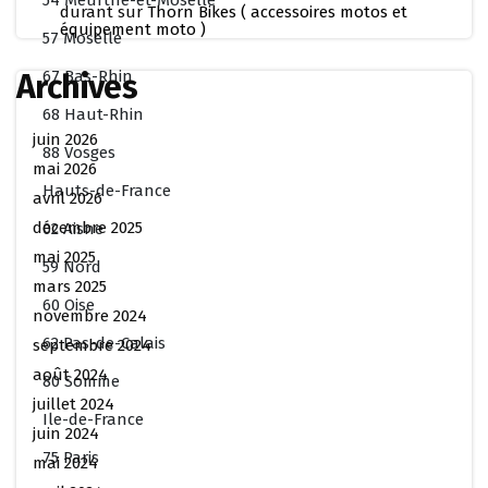
54 Meurthe-et-Moselle
durant
sur
Thorn Bikes ( accessoires motos et
équipement moto )
57 Moselle
67 Bas-Rhin
Archives
68 Haut-Rhin
juin 2026
88 Vosges
mai 2026
Hauts-de-France
avril 2026
décembre 2025
02 Aisne
mai 2025
59 Nord
mars 2025
60 Oise
novembre 2024
62 Pas-de-Calais
septembre 2024
août 2024
80 Somme
juillet 2024
Ile-de-France
juin 2024
75 Paris
mai 2024