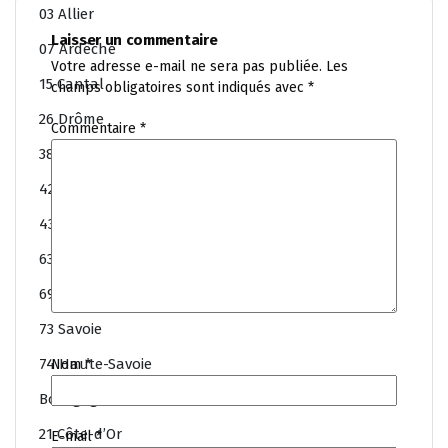
03 Allier
Laisser un commentaire
07 Ardêche
Votre adresse e-mail ne sera pas publiée.
Les
15 Cantal
champs obligatoires sont indiqués avec
*
26 Drôme
Commentaire
*
38 Isère
42 Loire
43 Haute-Loire
63 Puy-de-Dôme
69 Rhône
73 Savoie
74 Haute-Savoie
Nom
*
Bourgogne-Franche-Comté
21 Côte-d’Or
E-mail
*