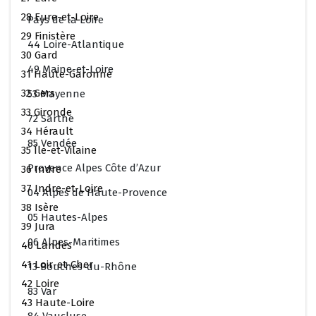
28 Eure-et-Loire
Pays de la Loire
29 Finistère
44 Loire-Atlantique
30 Gard
49 Maine-et-Loire
31 Haute-Garonne
32 Gers
53 Mayenne
33 Gironde
72 Sarthe
34 Hérault
85 Vendée
35 Île-et-Vilaine
Provence Alpes Côte d’Azur
36 Indre
37 Indre-et-Loire
04 Alpes de Haute-Provence
38 Isère
05 Hautes-Alpes
39 Jura
06 Alpes-Maritimes
40 Landes
41 Loir-et-Cher
13 Bouches-du-Rhône
42 Loire
83 Var
43 Haute-Loire