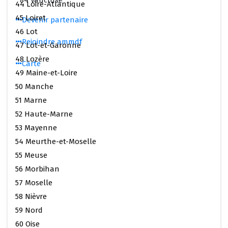
84 Vaucluse
44 Loire-Atlantique
45 Loiret
Devenir partenaire
46 Lot
Rejoindre ammdf
47 Lot-et-Garonne
48 Lozère
Carte
49 Maine-et-Loire
50 Manche
51 Marne
52 Haute-Marne
53 Mayenne
54 Meurthe-et-Moselle
55 Meuse
56 Morbihan
57 Moselle
58 Nièvre
59 Nord
60 Oise