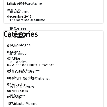
Nouvelle-Aquitaine
janvier 2020
mai 2015
16 Charente
décembre 2013
17 Charente-Maritime
19 Corrèze
Catégories
23 Creuse
24 Dordogne
01 Ain
02 Aisne
33 Gironde
03 Allier
40 Landes
04 Alpes de Haute-Provence
47 Lot-et-Garonne
05 Hautes-Alpes
06 Alpes-Maritimes
64 Pyrénées-Atlantiques
07 Ardêche
79 Deux-Sèvres
08 Ardennes
86 Vienne
09 Ariège
87 Haute-Vienne
10 Aube