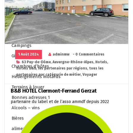
Salons de thé
Voyager
Tous les hôtels
hôtels F1
Campings
1 Août 2024
adminmw
- 0 Commentaires
Gites
63 Puy-de-Dôme
,
Auvergne-Rhône-Alpes
,
Hotels
,
Chambres d’hôtes
hotels b&b
,
les partenaires par régions
,
tous les
partenaires par catégorie de métier
,
Voyager
Hébergements motards
Terrains à louer
B&B HOTEL Clermont-Ferrand Gerzat
Bonnes adresses 1
partenaire du label et de l’asso ammdf depuis 2022
Alcools – vins
Bières
alimentation de proximité