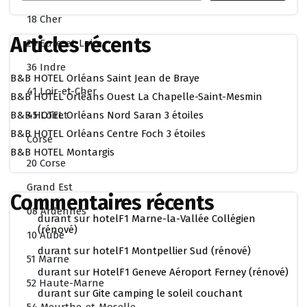
18 Cher
Articles récents
28 Eure-et-Loire
36 Indre
B&B HOTEL Orléans Saint Jean de Braye
41 Loir-et-Cher
B&B HOTEL Orléans Ouest La Chapelle-Saint-Mesmin
45 Loiret
B&B HOTEL Orléans Nord Saran 3 étoiles
B&B HOTEL Orléans Centre Foch 3 étoiles
Corse
B&B HOTEL Montargis
20 Corse
Grand Est
Commentaires récents
08 Ardennes
durant
sur
hotelF1 Marne-la-Vallée Collégien
(rénové)
10 Aube
durant
sur
hotelF1 Montpellier Sud (rénové)
51 Marne
durant
sur
HotelF1 Geneve Aéroport Ferney (rénové)
52 Haute-Marne
durant
sur
Gite camping le soleil couchant