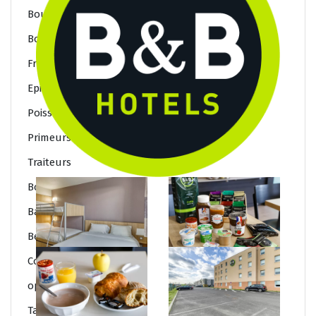
Bouchers / Charcutiers
Boulangers / Patissiers
Fromagers
Epiceries fine
Poissoniers
Primeurs
Traiteurs
Bonnes adresses 2
Barbiers
Beauté
Coiffeurs
opticiens
Tatoueurs