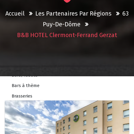
Accessoires
Autos écoles
Accueil
Les Partenaires Par Régions
63
Concessions
Puy-De-Dôme
Controles technique
B&B HOTEL Clermont-Ferrand Gerzat
Garages
Pièces
Bars & Restos
Bars/Tabacs
Bars à thème
Brasseries
Pizzerias
Restaurants
Restaurants à thème