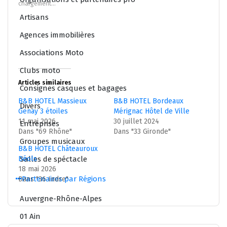
chargement…
fenêtre)
fenêtre)
Artisans
Agences immobilières
Associations Moto
Clubs moto
Articles similaires
Consignes casques et bagages
B&B HOTEL Massieux
B&B HOTEL Bordeaux
Divers
Genay 3 étoiles
Mérignac Hôtel de Ville
11 mai 2026
30 juillet 2024
Entreprises
Dans "69 Rhône"
Dans "33 Gironde"
Groupes musicaux
B&B HOTEL Châteauroux
Salles de spéctacle
Déols
18 mai 2026
Partenaires par Régions
Dans "36 Indre"
Auvergne-Rhône-Alpes
01 Ain