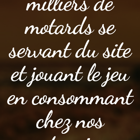
milliers de
motards se
servant du site
et jouant le jeu
en consommant
chez nos