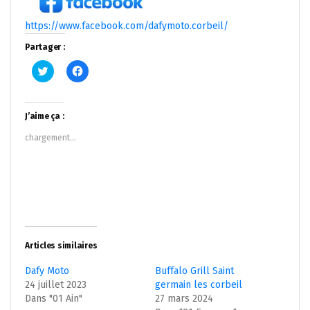
https://www.facebook.com/dafymoto.corbeil/
Partager :
Cliquez
Cliquez
pour
pour
partager
partager
sur
sur
Twitter(ouvre
Facebook(ouvre
dans
dans
J’aime ça :
une
une
nouvelle
nouvelle
chargement…
fenêtre)
fenêtre)
Articles similaires
Dafy Moto
Buffalo Grill Saint
24 juillet 2023
germain les corbeil
Dans "01 Ain"
27 mars 2024