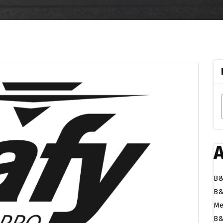
A
B&
B&
Me
B&