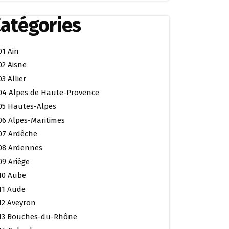
atégories
01 Ain
02 Aisne
03 Allier
04 Alpes de Haute-Provence
05 Hautes-Alpes
06 Alpes-Maritimes
07 Ardêche
08 Ardennes
09 Ariège
10 Aube
11 Aude
12 Aveyron
13 Bouches-du-Rhône