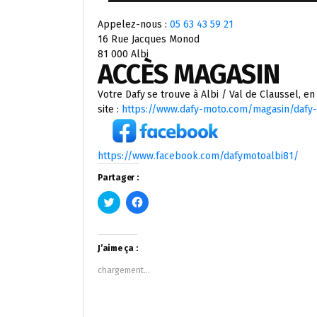
Appelez-nous :
05 63 43 59 21
16 Rue Jacques Monod
81 000 Albi
ACCÈS MAGASIN
Votre Dafy
se trouve à Albi / Val de Claussel, en
site :
https://www.dafy-moto.com/magasin/dafy-
https://www.facebook.com/dafymotoalbi81/
Partager :
Cliquez
Cliquez
pour
pour
partager
partager
sur
sur
Twitter(ouvre
Facebook(ouvre
dans
dans
J’aime ça :
une
une
nouvelle
nouvelle
chargement…
fenêtre)
fenêtre)