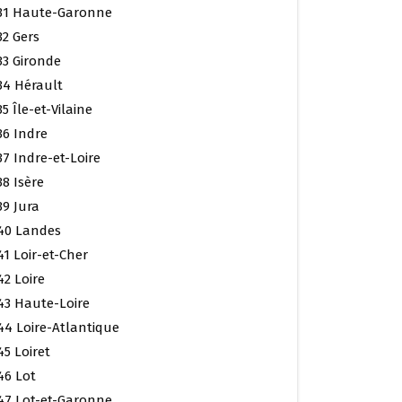
31 Haute-Garonne
32 Gers
33 Gironde
34 Hérault
35 Île-et-Vilaine
36 Indre
37 Indre-et-Loire
38 Isère
39 Jura
40 Landes
41 Loir-et-Cher
42 Loire
43 Haute-Loire
44 Loire-Atlantique
45 Loiret
46 Lot
47 Lot-et-Garonne