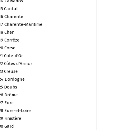
14 Calvados
15 Cantal
16 Charente
17 Charente-Maritime
18 Cher
19 Corrèze
20 Corse
21 Côte-d'Or
22 Côtes d'Armor
23 Creuse
24 Dordogne
25 Doubs
26 Drôme
27 Eure
28 Eure-et-Loire
29 Finistère
30 Gard