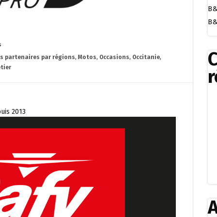
B&
B&
s
es partenaires par régions
,
Motos
,
Occasions
,
Occitanie
,
tier
r
puis 2013
A