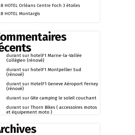
B HOTEL Orléans Centre Foch 3 étoiles
B HOTEL Montargis
Commentaires
écents
durant
sur
hotelF1 Marne-la-Vallée
Collégien (rénové)
durant
sur
hotelF1 Montpellier Sud
(rénové)
durant
sur
HotelF1 Geneve Aéroport Ferney
(rénové)
durant
sur
Gite camping le soleil couchant
durant
sur
Thorn Bikes ( accessoires motos
et équipement moto )
rchives