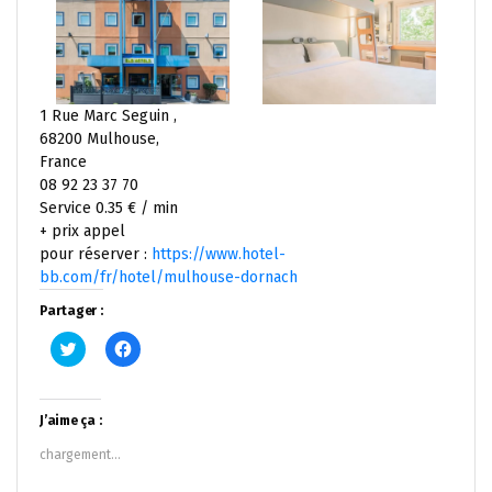
1 Rue Marc Seguin ,
68200 Mulhouse,
France
08 92 23 37 70
Service 0.35 € / min
+ prix appel
pour réserver :
https://www.hotel-
bb.com/fr/hotel/mulhouse-dornach
Partager :
Cliquez
Cliquez
pour
pour
partager
partager
sur
sur
Twitter(ouvre
Facebook(ouvre
dans
dans
J’aime ça :
une
une
nouvelle
nouvelle
chargement…
fenêtre)
fenêtre)