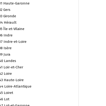
31 Haute-Garonne
32 Gers
33 Gironde
34 Hérault
35 Île-et-Vilaine
36 Indre
37 Indre-et-Loire
38 Isère
39 Jura
40 Landes
41 Loir-et-Cher
42 Loire
43 Haute-Loire
44 Loire-Atlantique
45 Loiret
46 Lot
47 Lot-et-Garonne