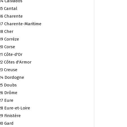
14 Calvados
15 Cantal
16 Charente
17 Charente-Maritime
18 Cher
19 Corrèze
20 Corse
21 Côte-d'Or
22 Côtes d'Armor
23 Creuse
24 Dordogne
25 Doubs
26 Drôme
27 Eure
28 Eure-et-Loire
29 Finistère
30 Gard