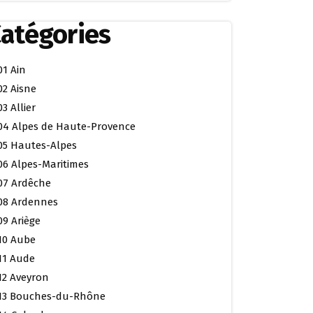
atégories
01 Ain
02 Aisne
03 Allier
04 Alpes de Haute-Provence
05 Hautes-Alpes
06 Alpes-Maritimes
07 Ardêche
08 Ardennes
09 Ariège
10 Aube
11 Aude
12 Aveyron
13 Bouches-du-Rhône