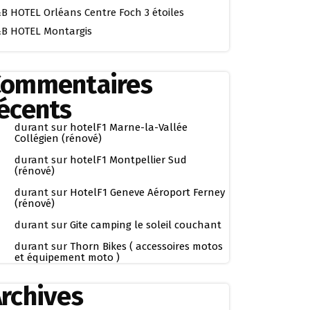
B HOTEL Orléans Centre Foch 3 étoiles
B HOTEL Montargis
Commentaires
écents
durant
sur
hotelF1 Marne-la-Vallée
Collégien (rénové)
durant
sur
hotelF1 Montpellier Sud
(rénové)
durant
sur
HotelF1 Geneve Aéroport Ferney
(rénové)
durant
sur
Gite camping le soleil couchant
durant
sur
Thorn Bikes ( accessoires motos
et équipement moto )
rchives