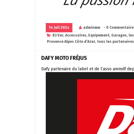
14 Juil 2024
adminmw
- 0 Commentaire
83 Var
,
Accessoires
,
Equipement
,
Garages
,
le
Provence Alpes Côte d’Azur
,
tous les partenaires
DAFY MOTO FRÉJUS
Dafy partenaire du label et de l’asso ammdf de