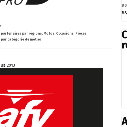
B&
B&
s
s partenaires par régions
,
Motos
,
Occasions
,
Pièces
,
 par catégorie de métier
r
puis 2013
A