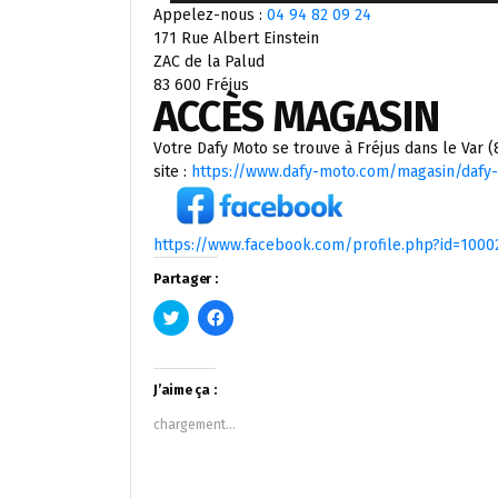
Appelez-nous :
04 94 82 09 24
171 Rue Albert Einstein
ZAC de la Palud
83 600 Fréjus
ACCÈS MAGASIN
Votre Dafy Moto se trouve à Fréjus dans le Var 
site :
https://www.dafy-moto.com/magasin/dafy-
https://www.facebook.com/profile.php?id=1000
Partager :
Cliquez
Cliquez
pour
pour
partager
partager
sur
sur
Twitter(ouvre
Facebook(ouvre
dans
dans
J’aime ça :
une
une
nouvelle
nouvelle
chargement…
fenêtre)
fenêtre)