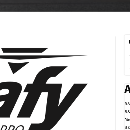
A
B&
B&
Me
B&