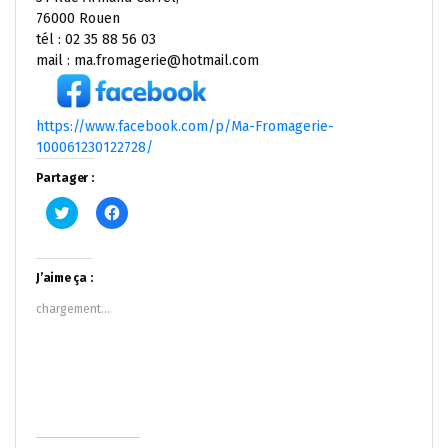
76000 Rouen
tél : 02 35 88 56 03
mail : ma.fromagerie@hotmail.com
https://www.facebook.com/p/Ma-Fromagerie-
100061230122728/
Partager :
Cliquez
Cliquez
pour
pour
partager
partager
sur
sur
Twitter(ouvre
Facebook(ouvre
dans
dans
J’aime ça :
une
une
nouvelle
nouvelle
chargement…
fenêtre)
fenêtre)