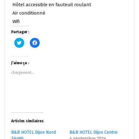
Hôtel accessible en fauteuil roulant
Air conditionné
Wifi
Partager :
Cliquez
Cliquez
pour
pour
partager
partager
sur
sur
Twitter(ouvre
Facebook(ouvre
dans
dans
J’aime ça :
une
une
nouvelle
nouvelle
chargement…
fenêtre)
fenêtre)
Articles similaires
B&B HOTEL Dijon Nord
B&B HOTEL Dijon Centre
Zénith
4 septembre 2024