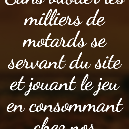
milliers de
motards se
servant du site
et jouant le jeu
en consommant
chez nos