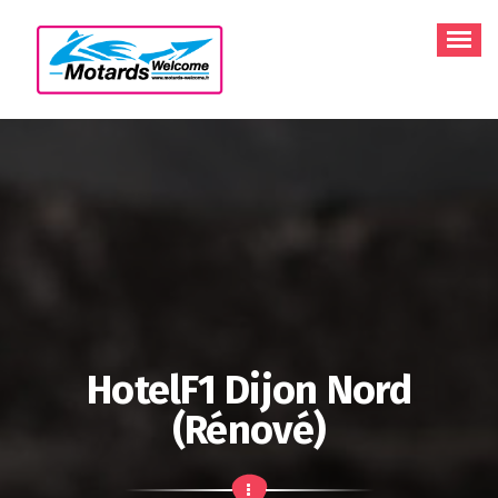
Aller
au
contenu
HotelF1 Dijon Nord
(rénové)