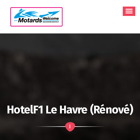
Aller
au
contenu
HotelF1 Le Havre (rénové)