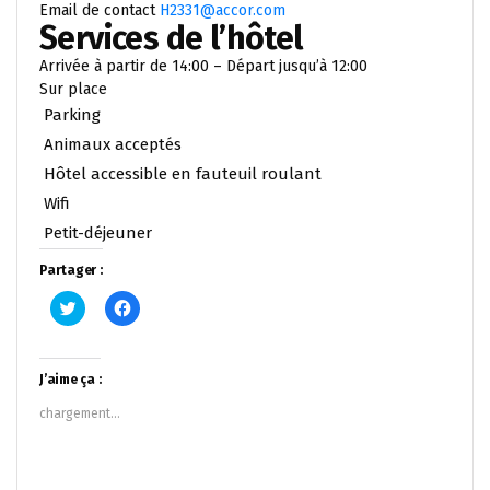
Email de contact
H2331@accor.com
Services de l’hôtel
Arrivée à partir de 14:00 – Départ jusqu’à 12:00
Sur place
Parking
Animaux acceptés
Hôtel accessible en fauteuil roulant
Wifi
Petit-déjeuner
Partager :
Cliquez
Cliquez
pour
pour
partager
partager
sur
sur
Twitter(ouvre
Facebook(ouvre
dans
dans
J’aime ça :
une
une
nouvelle
nouvelle
chargement…
fenêtre)
fenêtre)