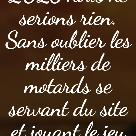
serions rien.
Sans oublier les
milliers de
motards se
servant du site
et jouant le jeu