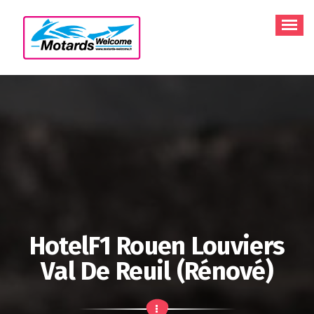
Aller
au
contenu
HotelF1 Rouen Louviers
Val De Reuil (rénové)