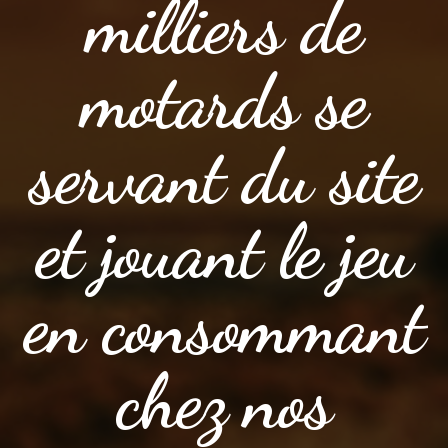
milliers de
motards se
servant du site
et jouant le jeu
en consommant
chez nos