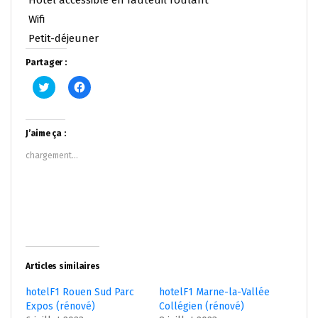
Wifi
Petit-déjeuner
Partager :
Cliquez
Cliquez
pour
pour
partager
partager
sur
sur
Twitter(ouvre
Facebook(ouvre
dans
dans
J’aime ça :
une
une
nouvelle
nouvelle
chargement…
fenêtre)
fenêtre)
Articles similaires
hotelF1 Rouen Sud Parc
hotelF1 Marne-la-Vallée
Expos (rénové)
Collégien (rénové)