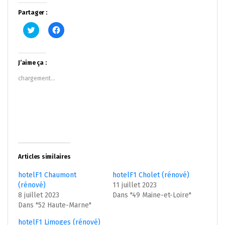
Partager :
Cliquez
Cliquez
pour
pour
partager
partager
sur
sur
Twitter(ouvre
Facebook(ouvre
dans
dans
J’aime ça :
une
une
nouvelle
nouvelle
chargement…
fenêtre)
fenêtre)
Articles similaires
hotelF1 Chaumont
hotelF1 Cholet (rénové)
(rénové)
11 juillet 2023
8 juillet 2023
Dans "49 Maine-et-Loire"
Dans "52 Haute-Marne"
hotelF1 Limoges (rénové)