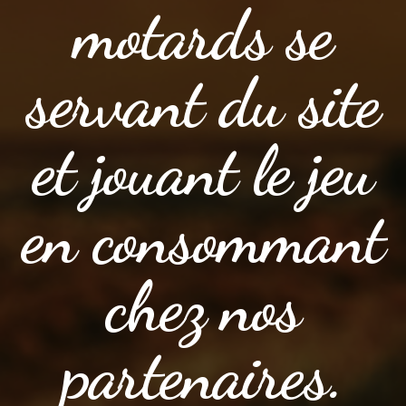
motards se
servant du site
et jouant le jeu
en consommant
chez nos
partenaires.