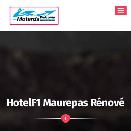
Aller
au
contenu
HotelF1 Maurepas Rénové