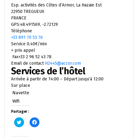
Esp. activités des Côtes d’Armor, La Hazaie Est
22950 TREGUEUX
FRANCE
GPS:48.491569, -2.72129
Téléphone
+33 891 70 53 76
Service 0,40€/min
+ prix appel
Fax+33 2 96 52 43 78
Email de contact
H2445@accor.com
Services de l’hôtel
Arrivée à partir de 14:00 – Départ jusqu’à 12:00
Sur place
Navette
Wifi
Partager :
Cliquez
Cliquez
pour
pour
partager
partager
sur
sur
Twitter(ouvre
Facebook(ouvre