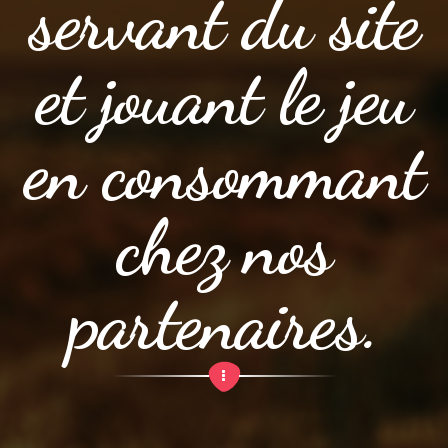
servant du site
et jouant le jeu
en consommant
chez nos
partenaires.