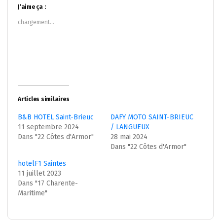
dans
dans
J’aime ça :
une
une
nouvelle
nouvelle
chargement…
fenêtre)
fenêtre)
Articles similaires
B&B HOTEL Saint-Brieuc
DAFY MOTO SAINT-BRIEUC
11 septembre 2024
/ LANGUEUX
Dans "22 Côtes d'Armor"
28 mai 2024
Dans "22 Côtes d'Armor"
hotelF1 Saintes
11 juillet 2023
Dans "17 Charente-
Maritime"