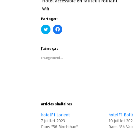
Hôtel accessible en fauteuil roulant
Wifi
Partager :
Cliquez
Cliquez
pour
pour
partager
partager
sur
sur
Twitter(ouvre
Facebook(ouvre
dans
dans
J’aime ça :
une
une
nouvelle
nouvelle
chargement…
fenêtre)
fenêtre)
Articles similaires
hotelF1 Lorient
hotelF1 Boll
7 juillet 2023
10 juillet 20
Dans "56 Morbihan"
Dans "84 Vau