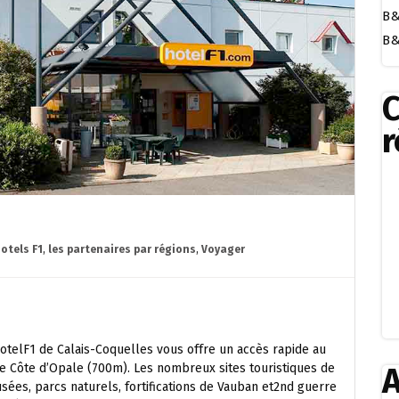
B&
B&
r
otels F1
,
les partenaires par régions
,
Voyager
’hotelF1 de Calais-Coquelles vous offre un accès rapide au
ne Côte d’Opale (700m). Les nombreux sites touristiques de
A
usées, parcs naturels, fortifications de Vauban et2nd guerre