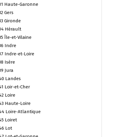
31 Haute-Garonne
32 Gers
33 Gironde
34 Hérault
35 Île-et-Vilaine
36 Indre
37 Indre-et-Loire
38 Isère
39 Jura
40 Landes
41 Loir-et-Cher
42 Loire
43 Haute-Loire
44 Loire-Atlantique
45 Loiret
46 Lot
47 Lot-et-Garonne