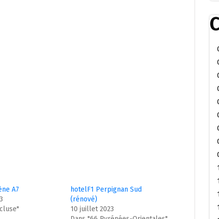
C
ène A7
hotelF1 Perpignan Sud
23
(rénové)
cluse"
10 juillet 2023
Dans "66 Pyrénées-Orientales"