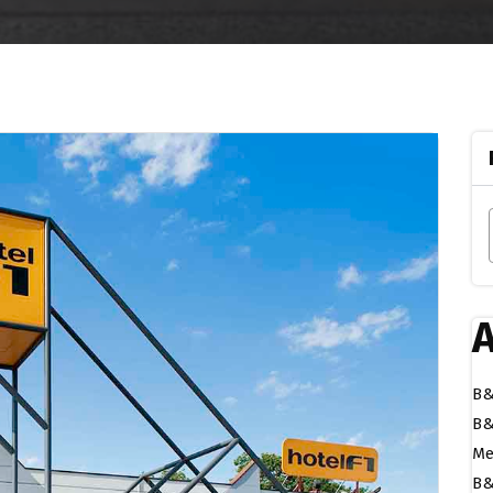
A
B&
B&
Me
B&