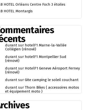
B HOTEL Orléans Centre Foch 3 étoiles
B HOTEL Montargis
Commentaires
écents
durant
sur
hotelF1 Marne-la-Vallée
Collégien (rénové)
durant
sur
hotelF1 Montpellier Sud
(rénové)
durant
sur
HotelF1 Geneve Aéroport Ferney
(rénové)
durant
sur
Gite camping le soleil couchant
durant
sur
Thorn Bikes ( accessoires motos
et équipement moto )
rchives