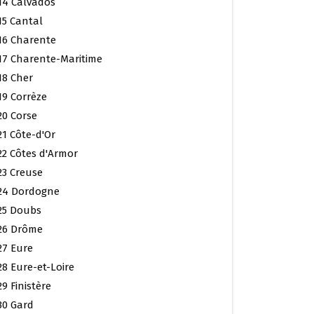
14 Calvados
15 Cantal
16 Charente
17 Charente-Maritime
18 Cher
19 Corrèze
20 Corse
21 Côte-d'Or
22 Côtes d'Armor
23 Creuse
24 Dordogne
25 Doubs
26 Drôme
27 Eure
28 Eure-et-Loire
29 Finistère
30 Gard