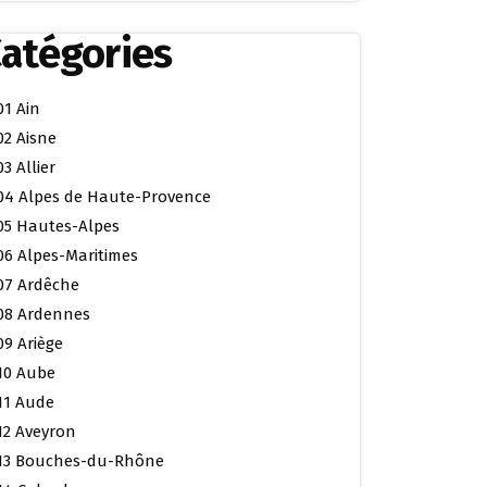
atégories
01 Ain
02 Aisne
03 Allier
04 Alpes de Haute-Provence
05 Hautes-Alpes
06 Alpes-Maritimes
07 Ardêche
08 Ardennes
09 Ariège
10 Aube
11 Aude
12 Aveyron
13 Bouches-du-Rhône