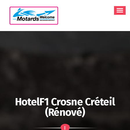
Aller
au
contenu
HotelF1 Crosne Créteil
(rénové)