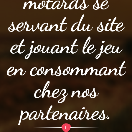
motards se
servant du site
et jouant le jeu
en consommant
chez nos
partenaires.