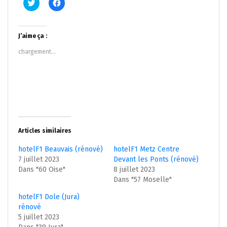
Cliquez
Cliquez
pour
pour
partager
partager
sur
sur
Twitter(ouvre
Facebook(ouvre
dans
dans
J’aime ça :
une
une
nouvelle
nouvelle
chargement…
fenêtre)
fenêtre)
Articles similaires
hotelF1 Beauvais (rénové)
hotelF1 Metz Centre
7 juillet 2023
Devant les Ponts (rénové)
Dans "60 Oise"
8 juillet 2023
Dans "57 Moselle"
hotelF1 Dole (Jura)
rénové
5 juillet 2023