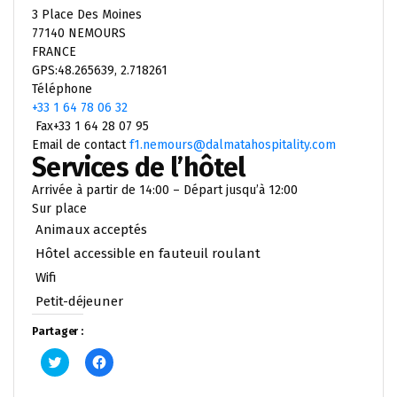
3 Place Des Moines
77140 NEMOURS
FRANCE
GPS:48.265639, 2.718261
Téléphone
+33 1 64 78 06 32
Fax+33 1 64 28 07 95
Email de contact
f1.nemours@dalmatahospitality.com
Services de l’hôtel
Arrivée à partir de 14:00 – Départ jusqu’à 12:00
Sur place
Animaux acceptés
Hôtel accessible en fauteuil roulant
Wifi
Petit-déjeuner
Partager :
Cliquez
Cliquez
pour
pour
partager
partager
sur
sur