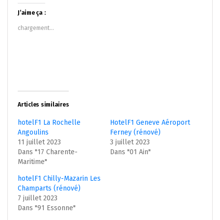
Twitter(ouvre
Facebook(ouvre
dans
dans
J’aime ça :
une
une
nouvelle
nouvelle
chargement…
fenêtre)
fenêtre)
Articles similaires
hotelF1 La Rochelle
HotelF1 Geneve Aéroport
Angoulins
Ferney (rénové)
11 juillet 2023
3 juillet 2023
Dans "17 Charente-
Dans "01 Ain"
Maritime"
hotelF1 Chilly-Mazarin Les
Champarts (rénové)
7 juillet 2023
Dans "91 Essonne"