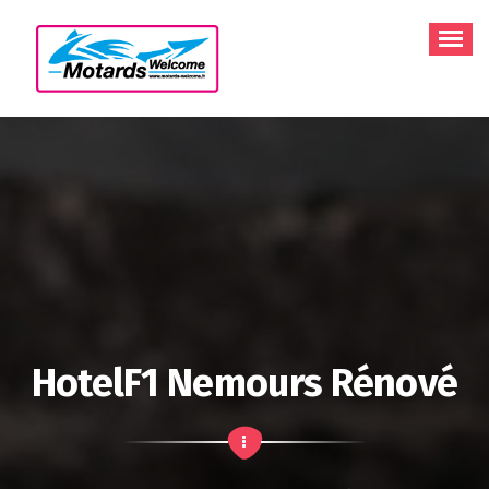
Aller
au
contenu
HotelF1 Nemours Rénové