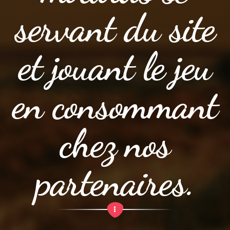
servant du site
et jouant le jeu
en consommant
chez nos
partenaires.