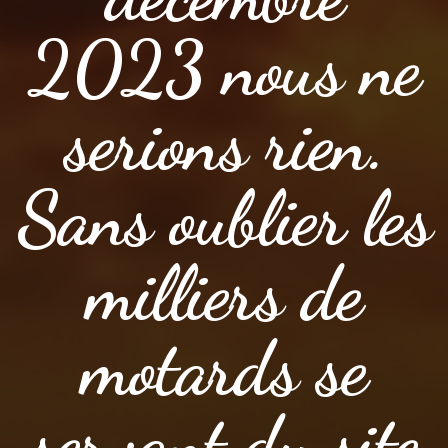
2023 nous ne
serions rien.
Sans oublier les
milliers de
motards se
servant du site