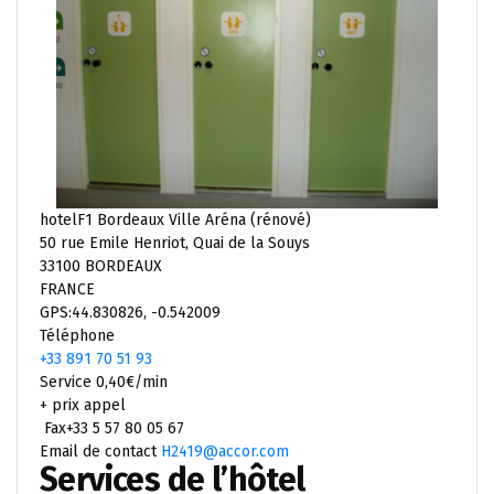
hotelF1 Bordeaux Ville Aréna (rénové)
50 rue Emile Henriot, Quai de la Souys
33100 BORDEAUX
FRANCE
GPS:44.830826, -0.542009
Téléphone
+33 891 70 51 93
Service 0,40€/min
+ prix appel
Fax+33 5 57 80 05 67
Email de contact
H2419@accor.com
Services de l’hôtel