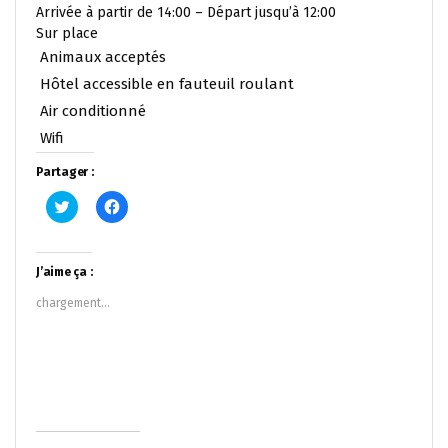
Arrivée à partir de 14:00 – Départ jusqu’à 12:00
Sur place
Animaux acceptés
Hôtel accessible en fauteuil roulant
Air conditionné
Wifi
Partager :
Cliquez
Cliquez
pour
pour
partager
partager
sur
sur
Twitter(ouvre
Facebook(ouvre
dans
dans
J’aime ça :
une
une
nouvelle
nouvelle
chargement…
fenêtre)
fenêtre)