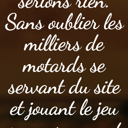
serions rien.
Sans oublier les
milliers de
motards se
servant du site
et jouant le jeu