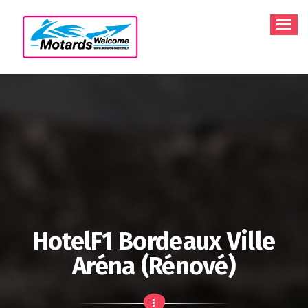
Aller
au
contenu
HotelF1 Bordeaux Ville
Aréna (rénové)