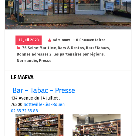
12 Juil 2023
adminmw
- 0 Commentaires
76 Seine-Maritime
,
Bars & Restos
,
Bars/Tabacs
,
Bonnes adresses 2
,
les partenaires par régions
,
Normandie
,
Presse
LE MAEVA
Bar – Tabac – Presse
134 Avenue du 14 Juillet ,
76300
Sotteville-lès-Rouen
02 35 72 35 88