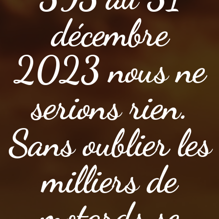
décembre
2023 nous ne
serions rien.
Sans oublier les
milliers de
motards se