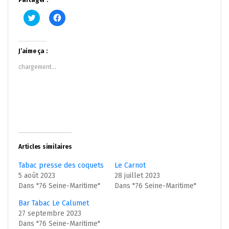
Partager :
Cliquez
Cliquez
pour
pour
partager
partager
sur
sur
Twitter(ouvre
Facebook(ouvre
dans
dans
J’aime ça :
une
une
nouvelle
nouvelle
chargement…
fenêtre)
fenêtre)
Articles similaires
Tabac presse des coquets
Le Carnot
5 août 2023
28 juillet 2023
Dans "76 Seine-Maritime"
Dans "76 Seine-Maritime"
Bar Tabac Le Calumet
27 septembre 2023
Dans "76 Seine-Maritime"