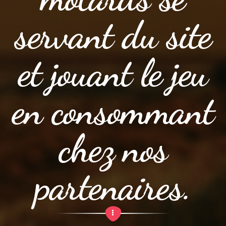
servant du site
et jouant le jeu
en consommant
chez nos
partenaires.