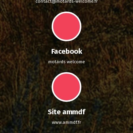
contact@motards-welcome.fr
Facebook
motards welcome
Site ammdf
www.ammdf.fr