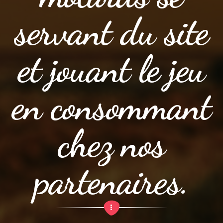
servant du site
et jouant le jeu
en consommant
chez nos
partenaires.