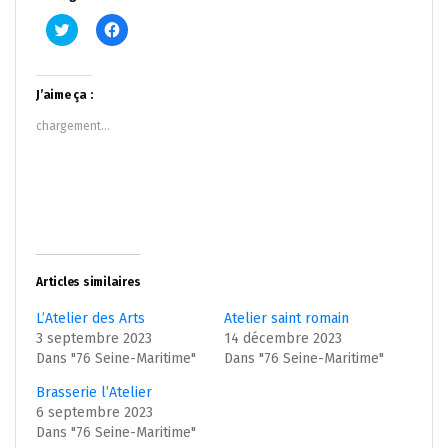
Cliquez
Cliquez
pour
pour
partager
partager
sur
sur
Twitter(ouvre
Facebook(ouvre
dans
dans
J’aime ça :
une
une
nouvelle
nouvelle
chargement…
fenêtre)
fenêtre)
Articles similaires
L’Atelier des Arts
Atelier saint romain
3 septembre 2023
14 décembre 2023
Dans "76 Seine-Maritime"
Dans "76 Seine-Maritime"
Brasserie l’Atelier
6 septembre 2023
Dans "76 Seine-Maritime"