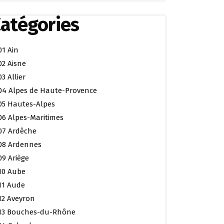
atégories
01 Ain
02 Aisne
03 Allier
04 Alpes de Haute-Provence
05 Hautes-Alpes
06 Alpes-Maritimes
07 Ardêche
08 Ardennes
09 Ariège
10 Aube
11 Aude
12 Aveyron
13 Bouches-du-Rhône