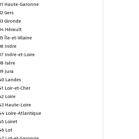
31 Haute-Garonne
32 Gers
33 Gironde
34 Hérault
35 Île-et-Vilaine
36 Indre
37 Indre-et-Loire
38 Isère
39 Jura
40 Landes
41 Loir-et-Cher
42 Loire
43 Haute-Loire
44 Loire-Atlantique
45 Loiret
46 Lot
47 Lot-et-Garonne