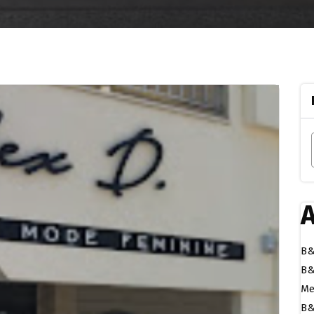
A
B&
B&
Me
B&