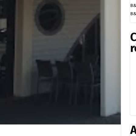
B&
B&
r
A
s