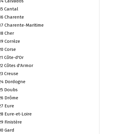
14 Calvados
15 Cantal
16 Charente
17 Charente-Maritime
18 Cher
19 Corrèze
20 Corse
21 Côte-d'Or
22 Côtes d'Armor
23 Creuse
24 Dordogne
25 Doubs
26 Drôme
27 Eure
28 Eure-et-Loire
29 Finistère
30 Gard