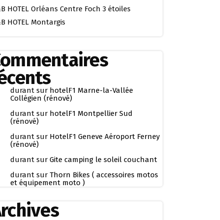
B HOTEL Orléans Centre Foch 3 étoiles
B HOTEL Montargis
Commentaires
écents
durant
sur
hotelF1 Marne-la-Vallée
Collégien (rénové)
durant
sur
hotelF1 Montpellier Sud
(rénové)
durant
sur
HotelF1 Geneve Aéroport Ferney
(rénové)
durant
sur
Gite camping le soleil couchant
durant
sur
Thorn Bikes ( accessoires motos
et équipement moto )
rchives