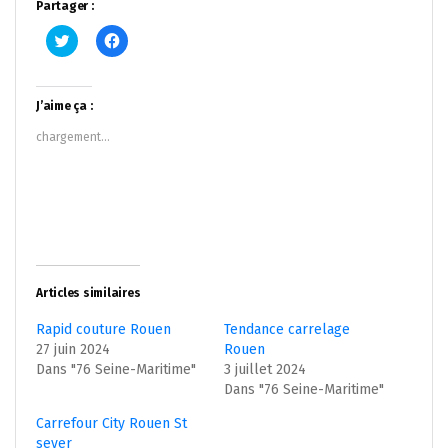
Partager :
Cliquez
Cliquez
pour
pour
partager
partager
sur
sur
Twitter(ouvre
Facebook(ouvre
dans
dans
J’aime ça :
une
une
nouvelle
nouvelle
chargement…
fenêtre)
fenêtre)
Articles similaires
Rapid couture Rouen
Tendance carrelage
27 juin 2024
Rouen
Dans "76 Seine-Maritime"
3 juillet 2024
Dans "76 Seine-Maritime"
Carrefour City Rouen St
sever