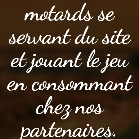
motards se
servant du site
et jouant le jeu
en consommant
chez nos
partenaires.