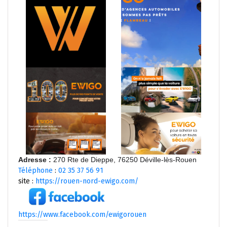
Adresse
:
270 Rte de Dieppe, 76250 Déville-lès-Rouen
Téléphone
:
02 35 37 56 91
site :
https://rouen-nord-ewigo.com/
https://www.facebook.com/ewigorouen