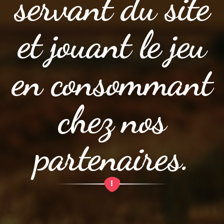
servant du site
et jouant le jeu
en consommant
chez nos
partenaires.