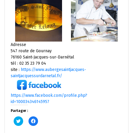
Adresse
547 route de Gournay
76160 Saint-Jacques-sur-Darnétal
tél : 02 35 23 79 04
site :
https://www.aubergesaintjacques-
saintjacquessurdarnetal.fr/
https://www.facebook.com/profile.php?
id=100034346145957
Partager :
Cliquez
Cliquez
pour
pour
partager
partager
sur
sur