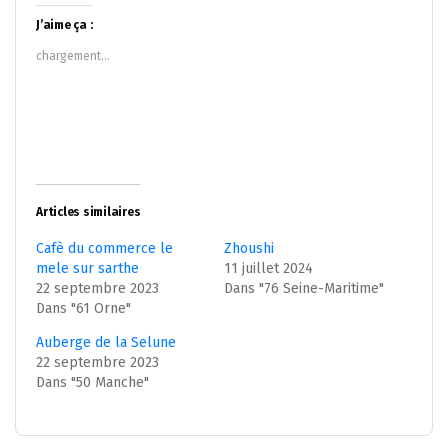
Twitter(ouvre
Facebook(ouvre
dans
dans
J’aime ça :
une
une
nouvelle
nouvelle
chargement…
fenêtre)
fenêtre)
Articles similaires
Cafè du commerce le
Zhoushi
mele sur sarthe
11 juillet 2024
22 septembre 2023
Dans "76 Seine-Maritime"
Dans "61 Orne"
Auberge de la Selune
22 septembre 2023
Dans "50 Manche"