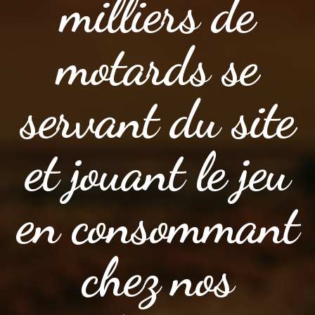
milliers de
motards se
servant du site
et jouant le jeu
en consommant
chez nos