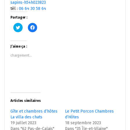
sapins-h54h023823
tél :
06 64 30 58 64
Partager :
Cliquez
Cliquez
pour
pour
partager
partager
sur
sur
Twitter(ouvre
Facebook(ouvre
dans
dans
J’aime ça :
une
une
nouvelle
nouvelle
chargement…
fenêtre)
fenêtre)
Articles similaires
Gîte et chambres d’hôtes
Le Petit Porcon Chambres
La villa des chats
d’Hôtes
19 juillet 2023
18 septembre 2023
Dans "62 Pas-de-Calais"
Dans "35 Île-et-Vilaine"