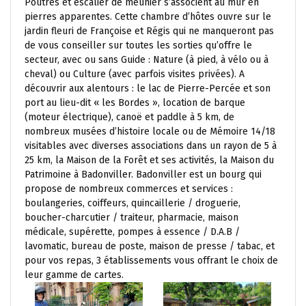
Poutres et escalier de meunier s’associent au mur en
pierres apparentes. Cette chambre d’hôtes ouvre sur le
jardin fleuri de Françoise et Régis qui ne manqueront pas
de vous conseiller sur toutes les sorties qu’offre le
secteur, avec ou sans Guide : Nature (à pied, à vélo ou à
cheval) ou Culture (avec parfois visites privées). A
découvrir aux alentours : le lac de Pierre-Percée et son
port au lieu-dit « les Bordes », location de barque
(moteur électrique), canoë et paddle à 5 km, de
nombreux musées d’histoire locale ou de Mémoire 14/18
visitables avec diverses associations dans un rayon de 5 à
25 km, la Maison de la Forêt et ses activités, la Maison du
Patrimoine à Badonviller. Badonviller est un bourg qui
propose de nombreux commerces et services :
boulangeries, coiffeurs, quincaillerie / droguerie,
boucher-charcutier / traiteur, pharmacie, maison
médicale, supérette, pompes à essence / D.A.B /
lavomatic, bureau de poste, maison de presse / tabac, et
pour vos repas, 3 établissements vous offrant le choix de
leur gamme de cartes.