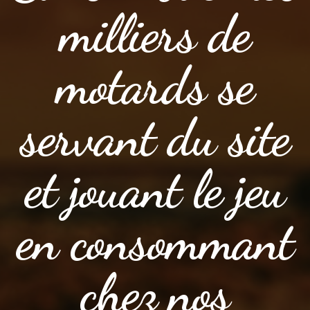
milliers de
motards se
servant du site
et jouant le jeu
en consommant
chez nos