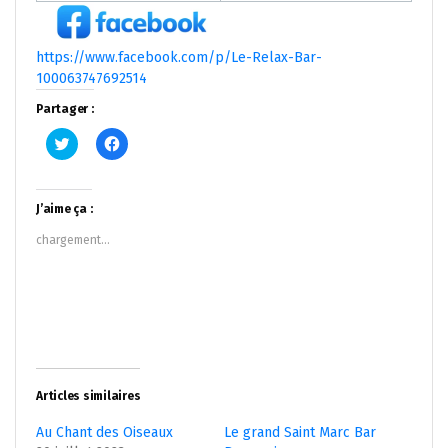
https://www.facebook.com/p/Le-Relax-Bar-
100063747692514
Partager :
Cliquez
Cliquez
pour
pour
partager
partager
sur
sur
Twitter(ouvre
Facebook(ouvre
dans
dans
J’aime ça :
une
une
nouvelle
nouvelle
chargement…
fenêtre)
fenêtre)
Articles similaires
Au Chant des Oiseaux
Le grand Saint Marc Bar