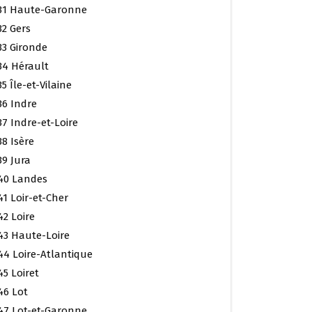
31 Haute-Garonne
32 Gers
33 Gironde
34 Hérault
35 Île-et-Vilaine
36 Indre
37 Indre-et-Loire
38 Isère
39 Jura
40 Landes
41 Loir-et-Cher
42 Loire
43 Haute-Loire
44 Loire-Atlantique
45 Loiret
46 Lot
47 Lot-et-Garonne