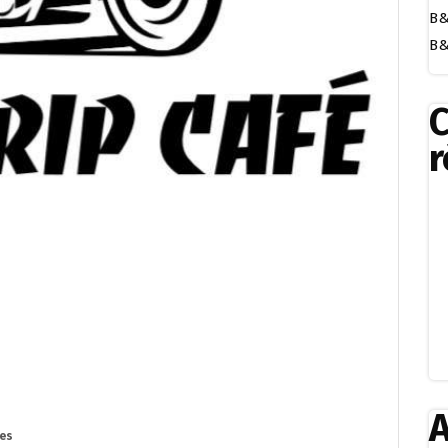
B&
B&
r
A
es