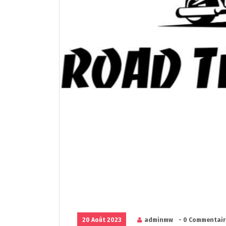
20 Août 2023
adminmw
- 0 Commentair