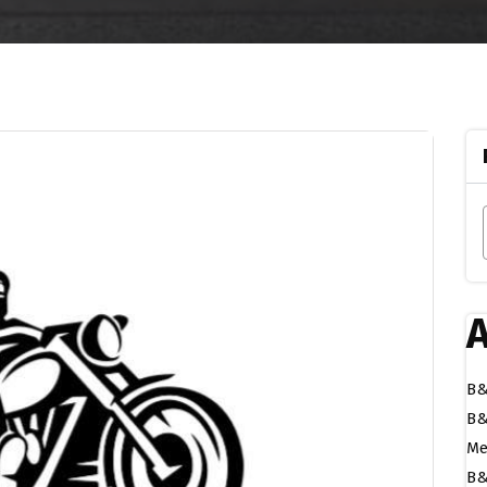
A
B&
B&
Me
B&