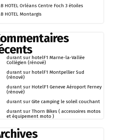
B HOTEL Orléans Centre Foch 3 étoiles
B HOTEL Montargis
Commentaires
écents
durant
sur
hotelF1 Marne-la-Vallée
Collégien (rénové)
durant
sur
hotelF1 Montpellier Sud
(rénové)
durant
sur
HotelF1 Geneve Aéroport Ferney
(rénové)
durant
sur
Gite camping le soleil couchant
durant
sur
Thorn Bikes ( accessoires motos
et équipement moto )
rchives