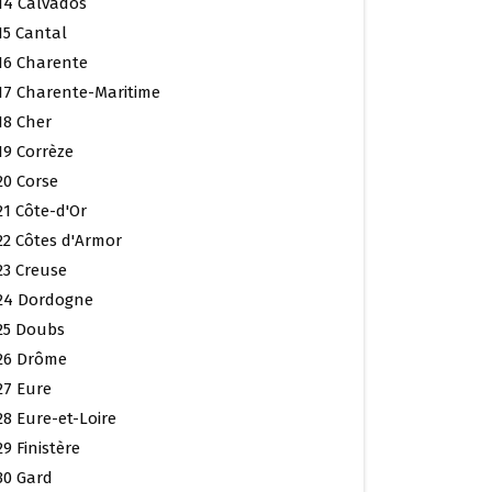
14 Calvados
15 Cantal
16 Charente
17 Charente-Maritime
18 Cher
19 Corrèze
20 Corse
21 Côte-d'Or
22 Côtes d'Armor
23 Creuse
24 Dordogne
25 Doubs
26 Drôme
27 Eure
28 Eure-et-Loire
29 Finistère
30 Gard