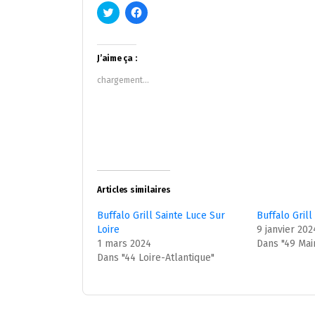
Cliquez
Cliquez
pour
pour
partager
partager
sur
sur
Twitter(ouvre
Facebook(ouvre
dans
dans
J’aime ça :
une
une
nouvelle
nouvelle
chargement…
fenêtre)
fenêtre)
Articles similaires
Buffalo Grill Sainte Luce Sur
Buffalo Grill
Loire
9 janvier 202
1 mars 2024
Dans "49 Mai
Dans "44 Loire-Atlantique"