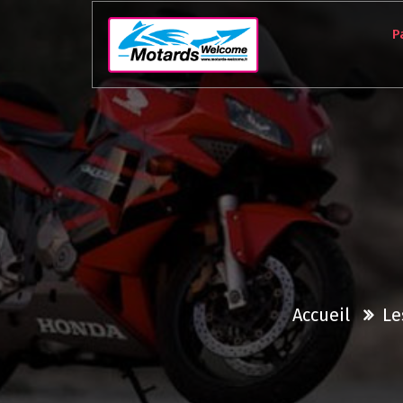
Aller
au
P
contenu
Accueil
Le