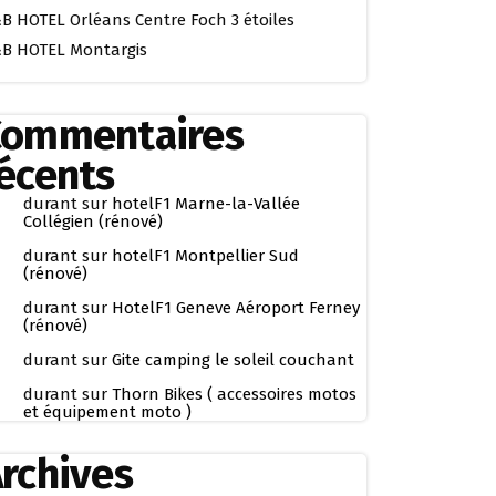
B HOTEL Orléans Centre Foch 3 étoiles
B HOTEL Montargis
Commentaires
écents
durant
sur
hotelF1 Marne-la-Vallée
Collégien (rénové)
durant
sur
hotelF1 Montpellier Sud
(rénové)
durant
sur
HotelF1 Geneve Aéroport Ferney
(rénové)
durant
sur
Gite camping le soleil couchant
durant
sur
Thorn Bikes ( accessoires motos
et équipement moto )
rchives