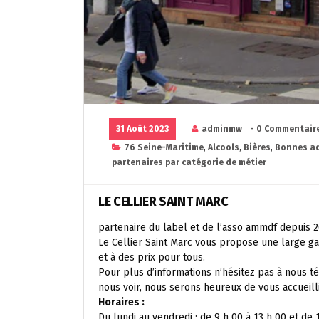
31 Août 2023
adminmw
- 0 Commentair
76 Seine-Maritime
,
Alcools
,
Bières
,
Bonnes ad
partenaires par catégorie de métier
LE CELLIER SAINT MARC
partenaire du label et de l’asso ammdf depuis 
Le Cellier Saint Marc vous propose une large g
et à des prix pour tous.
Pour plus d’informations n’hésitez pas à nous 
nous voir, nous serons heureux de vous accueillir
Horaires :
Du lundi au vendredi : de 9 h 00 à 13 h 00 et de 