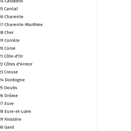
14 Calvados
15 Cantal
16 Charente
17 Charente-Maritime
18 Cher
19 Corrèze
20 Corse
21 Côte-d'Or
22 Côtes d'Armor
23 Creuse
24 Dordogne
25 Doubs
26 Drôme
27 Eure
28 Eure-et-Loire
29 Finistère
30 Gard