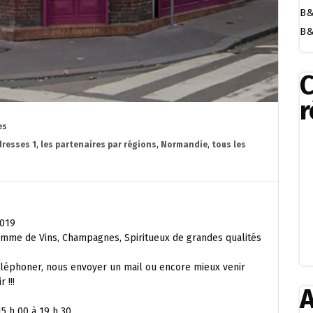
B&
B&
r
es
resses 1
,
les partenaires par régions
,
Normandie
,
tous les
2019
amme de Vins, Champagnes, Spiritueux de grandes qualités
téléphoner, nous envoyer un mail ou encore mieux venir
 !!!
A
15 h 00 à 19 h 30