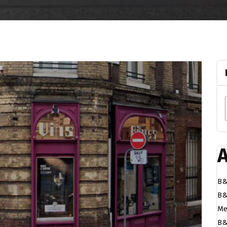
A
B&
B&
Me
B&