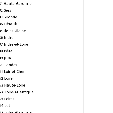
31 Haute-Garonne
32 Gers
33 Gironde
34 Hérault
35 Île-et-Vilaine
36 Indre
37 Indre-et-Loire
38 Isère
39 Jura
40 Landes
41 Loir-et-Cher
42 Loire
43 Haute-Loire
44 Loire-Atlantique
45 Loiret
46 Lot
47 Lot-et-Garonne