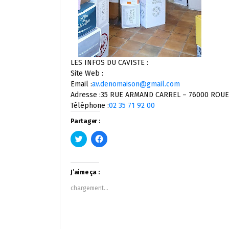
LES INFOS DU CAVISTE :
Site Web :
Email :
av.denomaison@gmail.com
Adresse :35 RUE ARMAND CARREL – 76000 ROU
Téléphone :
02 35 71 92 00
Partager :
Cliquez
Cliquez
pour
pour
partager
partager
sur
sur
Twitter(ouvre
Facebook(ouvre
dans
dans
J’aime ça :
une
une
nouvelle
nouvelle
chargement…
fenêtre)
fenêtre)