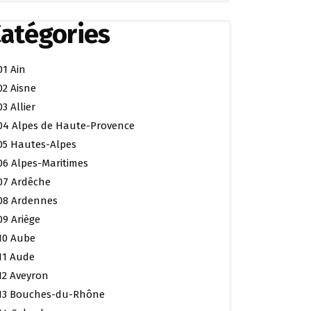
atégories
01 Ain
02 Aisne
03 Allier
04 Alpes de Haute-Provence
05 Hautes-Alpes
06 Alpes-Maritimes
07 Ardêche
08 Ardennes
09 Ariège
10 Aube
11 Aude
12 Aveyron
13 Bouches-du-Rhône