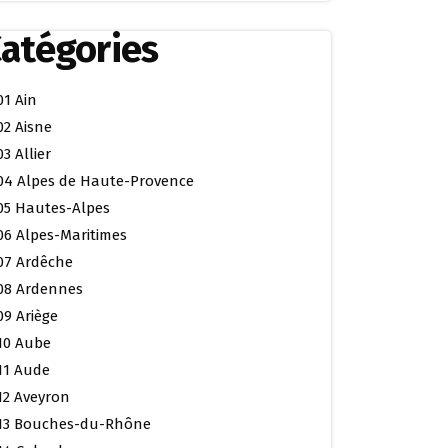
atégories
01 Ain
02 Aisne
03 Allier
04 Alpes de Haute-Provence
05 Hautes-Alpes
06 Alpes-Maritimes
07 Ardêche
08 Ardennes
09 Ariège
10 Aube
11 Aude
12 Aveyron
13 Bouches-du-Rhône