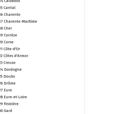
14 Calvados
15 Cantal
16 Charente
17 Charente-Maritime
18 Cher
19 Corrèze
20 Corse
21 Côte-d'Or
22 Côtes d'Armor
23 Creuse
24 Dordogne
25 Doubs
26 Drôme
27 Eure
28 Eure-et-Loire
29 Finistère
30 Gard