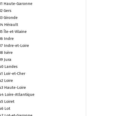
31 Haute-Garonne
32 Gers
33 Gironde
34 Hérault
35 Île-et-Vilaine
36 Indre
37 Indre-et-Loire
38 Isère
39 Jura
40 Landes
41 Loir-et-Cher
42 Loire
43 Haute-Loire
44 Loire-Atlantique
45 Loiret
46 Lot
47 Lot-et-Garonne