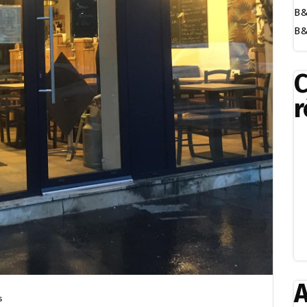
B&
B&
r
A
s