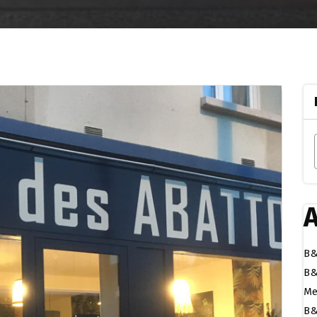
A
B&
B&
Me
B&