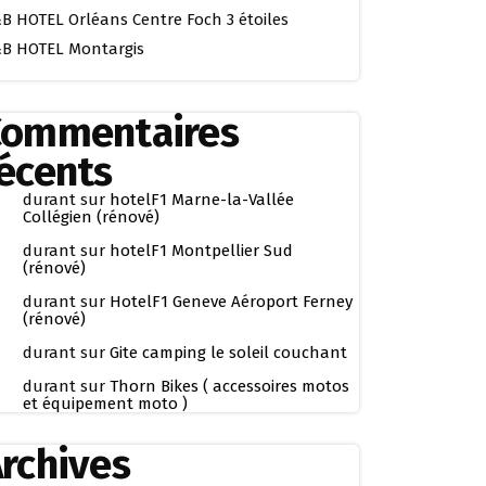
B HOTEL Orléans Centre Foch 3 étoiles
B HOTEL Montargis
Commentaires
écents
durant
sur
hotelF1 Marne-la-Vallée
Collégien (rénové)
durant
sur
hotelF1 Montpellier Sud
(rénové)
durant
sur
HotelF1 Geneve Aéroport Ferney
(rénové)
durant
sur
Gite camping le soleil couchant
durant
sur
Thorn Bikes ( accessoires motos
et équipement moto )
rchives