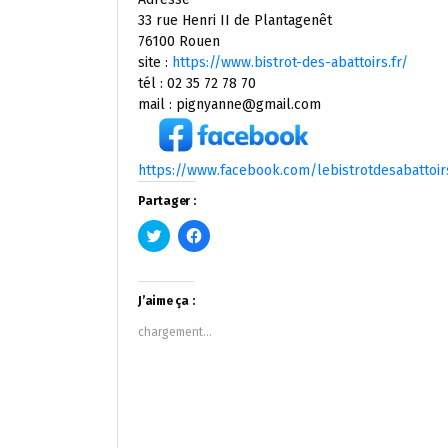
33 rue Henri II de Plantagenêt
76100 Rouen
site :
https://www.bistrot-des-abattoirs.fr/
tél : 02 35 72 78 70
mail : pignyanne@gmail.com
https://www.facebook.com/lebistrotdesabattoir
Partager :
Cliquez
Cliquez
pour
pour
partager
partager
sur
sur
Twitter(ouvre
Facebook(ouvre
dans
dans
J’aime ça :
une
une
nouvelle
nouvelle
chargement…
fenêtre)
fenêtre)