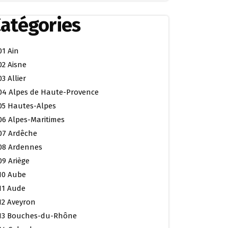
atégories
01 Ain
02 Aisne
03 Allier
04 Alpes de Haute-Provence
05 Hautes-Alpes
06 Alpes-Maritimes
07 Ardêche
08 Ardennes
09 Ariège
10 Aube
11 Aude
12 Aveyron
13 Bouches-du-Rhône