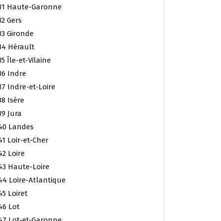
31 Haute-Garonne
32 Gers
33 Gironde
34 Hérault
35 Île-et-Vilaine
36 Indre
37 Indre-et-Loire
38 Isère
39 Jura
40 Landes
41 Loir-et-Cher
42 Loire
43 Haute-Loire
44 Loire-Atlantique
45 Loiret
46 Lot
47 Lot-et-Garonne