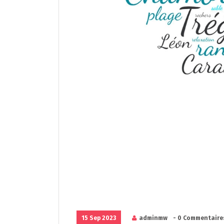
15 Sep 2023
adminmw
- 0 Commentaire