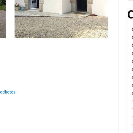
C
redhotes