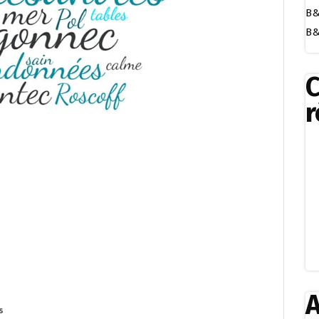
B&
B&
r
A
s