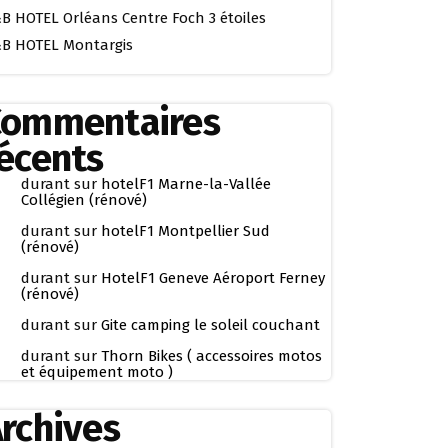
B HOTEL Orléans Centre Foch 3 étoiles
B HOTEL Montargis
Commentaires
écents
durant
sur
hotelF1 Marne-la-Vallée
Collégien (rénové)
durant
sur
hotelF1 Montpellier Sud
(rénové)
durant
sur
HotelF1 Geneve Aéroport Ferney
(rénové)
durant
sur
Gite camping le soleil couchant
durant
sur
Thorn Bikes ( accessoires motos
et équipement moto )
rchives