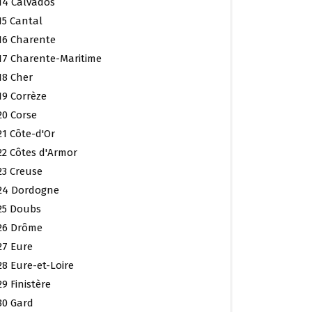
14 Calvados
15 Cantal
16 Charente
17 Charente-Maritime
18 Cher
19 Corrèze
20 Corse
21 Côte-d'Or
22 Côtes d'Armor
23 Creuse
24 Dordogne
25 Doubs
26 Drôme
27 Eure
28 Eure-et-Loire
29 Finistère
30 Gard