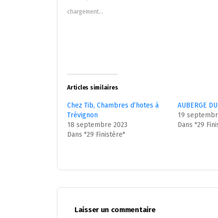
une
une
nouvelle
nouvelle
chargement…
fenêtre)
fenêtre)
Articles similaires
Chez Tib, Chambres d’hotes à
AUBERGE DU
Trévignon
19 septembr
18 septembre 2023
Dans "29 Fini
Dans "29 Finistère"
Laisser un commentaire