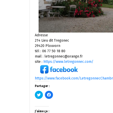
Adresse
214 Lieu dit Tregonec
29420 Plouvorn
tél : 06 77 50 18 80
mail : letregonnec@orange.fr
site :
https://www.letregonnec.com/
https://www.facebook.com/LetregonnecChamb
Partager :
Cliquez
Cliquez
pour
pour
partager
partager
sur
sur
Twitter(ouvre
Facebook(ouvre
dans
dans
J’aime ça :