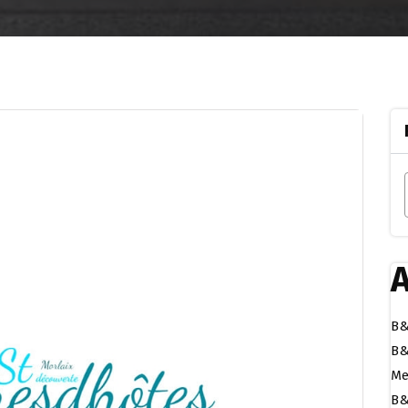
A
B&
B&
Me
B&