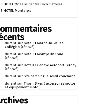
B HOTEL Orléans Centre Foch 3 étoiles
B HOTEL Montargis
Commentaires
écents
durant
sur
hotelF1 Marne-la-Vallée
Collégien (rénové)
durant
sur
hotelF1 Montpellier Sud
(rénové)
durant
sur
HotelF1 Geneve Aéroport Ferney
(rénové)
durant
sur
Gite camping le soleil couchant
durant
sur
Thorn Bikes ( accessoires motos
et équipement moto )
rchives