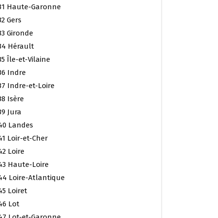
31 Haute-Garonne
32 Gers
33 Gironde
34 Hérault
35 Île-et-Vilaine
36 Indre
37 Indre-et-Loire
38 Isère
39 Jura
40 Landes
41 Loir-et-Cher
42 Loire
43 Haute-Loire
44 Loire-Atlantique
45 Loiret
46 Lot
47 Lot-et-Garonne