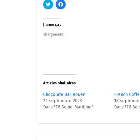
Cliquez
Cliquez
pour
pour
partager
partager
sur
sur
Twitter(ouvre
Facebook(ouvre
dans
dans
J’aime ça :
une
une
nouvelle
nouvelle
chargement…
fenêtre)
fenêtre)
Articles similaires
Chocolate Bar Rouen
French Coff
24 septembre 2023
18 septembr
Dans "76 Seine-Maritime"
Dans "76 Sei