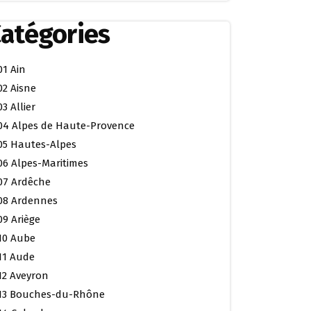
atégories
01 Ain
02 Aisne
03 Allier
04 Alpes de Haute-Provence
05 Hautes-Alpes
06 Alpes-Maritimes
07 Ardêche
08 Ardennes
09 Ariège
10 Aube
11 Aude
12 Aveyron
13 Bouches-du-Rhône