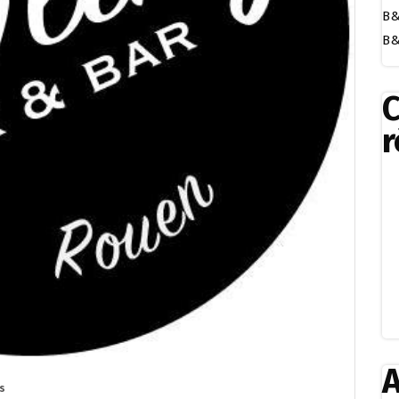
B&
B&
r
A
s