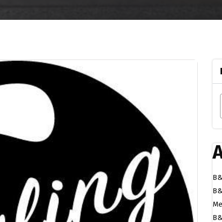
A
B&
B&
Me
B&