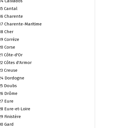
14 Calvados
15 Cantal
16 Charente
17 Charente-Maritime
18 Cher
19 Corrèze
20 Corse
21 Côte-d'Or
22 Côtes d'Armor
23 Creuse
24 Dordogne
25 Doubs
26 Drôme
27 Eure
28 Eure-et-Loire
29 Finistère
30 Gard