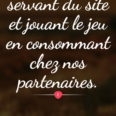
servant du site
et jouant le jeu
en consommant
chez nos
partenaires.