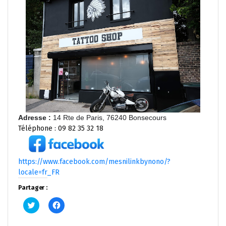
Adresse
:
14 Rte de Paris, 76240 Bonsecours
Téléphone : 09 82 35 32 18
https://www.facebook.com/mesnilinkbynono/?
locale=fr_FR
Partager :
Cliquez
Cliquez
pour
pour
partager
partager
sur
sur