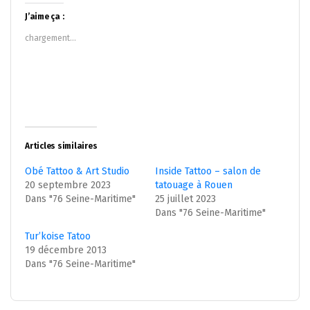
Twitter(ouvre
Facebook(ouvre
dans
dans
J’aime ça :
une
une
nouvelle
nouvelle
chargement…
fenêtre)
fenêtre)
Articles similaires
Obé Tattoo & Art Studio
Inside Tattoo – salon de
20 septembre 2023
tatouage à Rouen
Dans "76 Seine-Maritime"
25 juillet 2023
Dans "76 Seine-Maritime"
Tur’koise Tatoo
19 décembre 2013
Dans "76 Seine-Maritime"