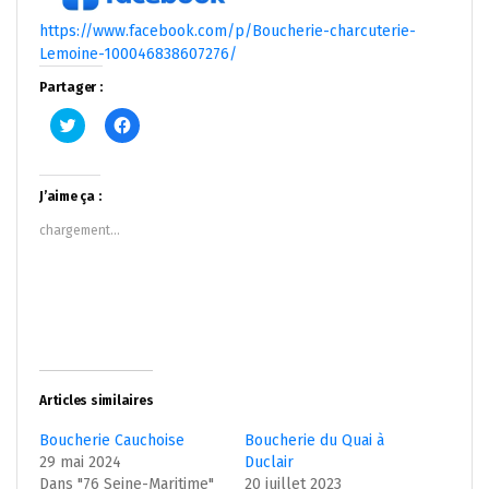
https://www.facebook.com/p/Boucherie-charcuterie-
Lemoine-100046838607276/
Partager :
Cliquez
Cliquez
pour
pour
partager
partager
sur
sur
Twitter(ouvre
Facebook(ouvre
dans
dans
J’aime ça :
une
une
nouvelle
nouvelle
chargement…
fenêtre)
fenêtre)
Articles similaires
Boucherie Cauchoise
Boucherie du Quai à
29 mai 2024
Duclair
Dans "76 Seine-Maritime"
20 juillet 2023