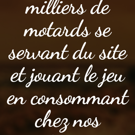
milliers de
motards se
servant du site
et jouant le jeu
en consommant
chez nos