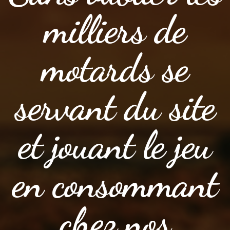
milliers de
motards se
servant du site
et jouant le jeu
en consommant
chez nos