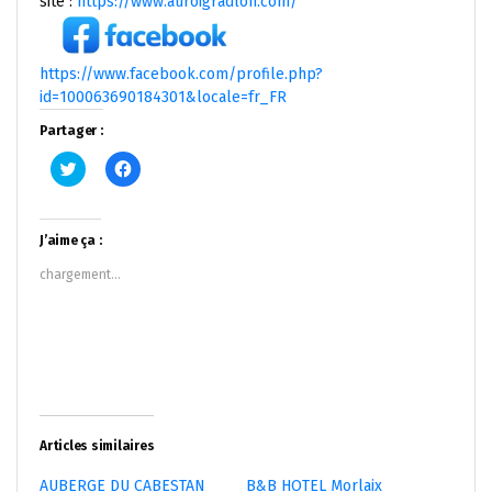
site :
https://www.auroigradlon.com/
https://www.facebook.com/profile.php?
id=100063690184301&locale=fr_FR
Partager :
Cliquez
Cliquez
pour
pour
partager
partager
sur
sur
Twitter(ouvre
Facebook(ouvre
dans
dans
J’aime ça :
une
une
nouvelle
nouvelle
chargement…
fenêtre)
fenêtre)
Articles similaires
AUBERGE DU CABESTAN
B&B HOTEL Morlaix