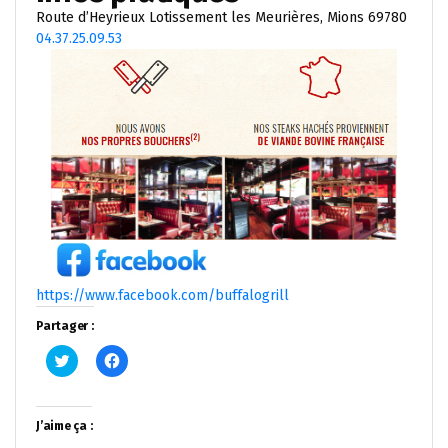
Route d’Heyrieux Lotissement les Meurières, Mions 69780
04.37.25.09.53
https://www.facebook.com/buffalogrill
Partager :
Cliquez
Cliquez
pour
pour
partager
partager
sur
sur
Twitter(ouvre
Facebook(ouvre
dans
dans
J’aime ça :
une
une