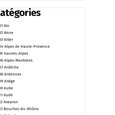
atégories
01 Ain
02 Aisne
03 Allier
04 Alpes de Haute-Provence
05 Hautes-Alpes
06 Alpes-Maritimes
07 Ardêche
08 Ardennes
09 Ariège
10 Aube
11 Aude
12 Aveyron
13 Bouches-du-Rhône