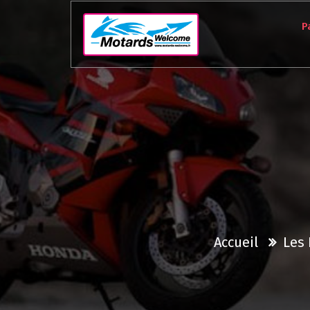
Aller
au
P
contenu
Accueil
Les 