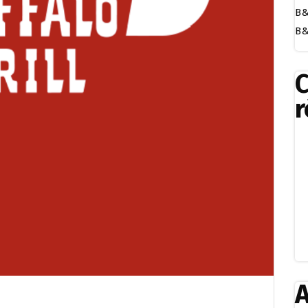
B&
B&
r
A