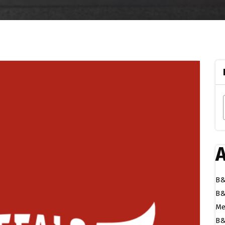
A
B&
B&
Me
B&