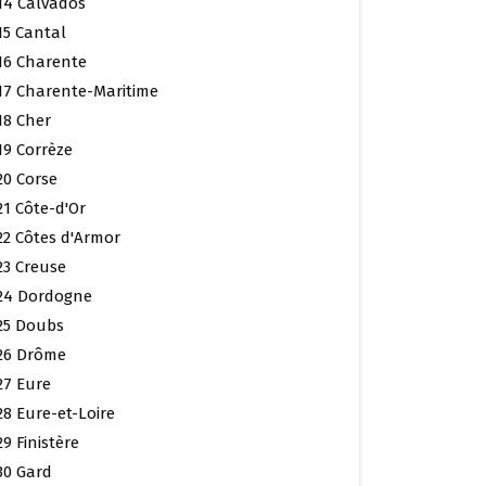
14 Calvados
15 Cantal
16 Charente
17 Charente-Maritime
18 Cher
19 Corrèze
20 Corse
21 Côte-d'Or
22 Côtes d'Armor
23 Creuse
24 Dordogne
25 Doubs
26 Drôme
27 Eure
28 Eure-et-Loire
29 Finistère
30 Gard