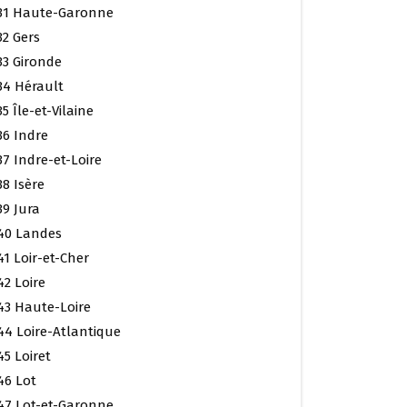
31 Haute-Garonne
32 Gers
33 Gironde
34 Hérault
35 Île-et-Vilaine
36 Indre
37 Indre-et-Loire
38 Isère
39 Jura
40 Landes
41 Loir-et-Cher
42 Loire
43 Haute-Loire
44 Loire-Atlantique
45 Loiret
46 Lot
47 Lot-et-Garonne