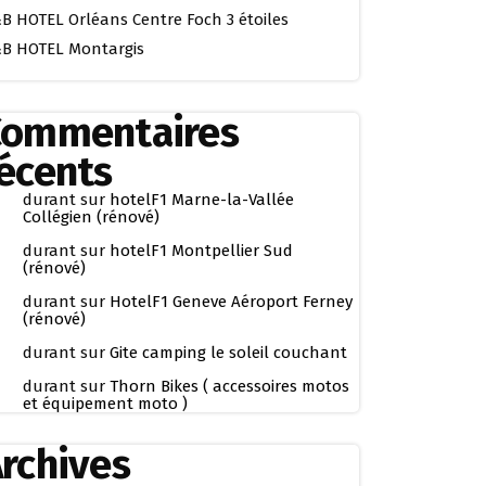
B HOTEL Orléans Centre Foch 3 étoiles
B HOTEL Montargis
Commentaires
écents
durant
sur
hotelF1 Marne-la-Vallée
Collégien (rénové)
durant
sur
hotelF1 Montpellier Sud
(rénové)
durant
sur
HotelF1 Geneve Aéroport Ferney
(rénové)
durant
sur
Gite camping le soleil couchant
durant
sur
Thorn Bikes ( accessoires motos
et équipement moto )
rchives