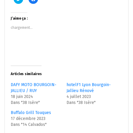
pour
pour
partager
partager
sur
sur
Twitter(ouvre
Facebook(ouvre
dans
dans
J’aime ça :
une
une
nouvelle
nouvelle
chargement…
fenêtre)
fenêtre)
Articles similaires
DAFY MOTO BOURGOIN-
hotelF1 Lyon Bourgoin-
JALLIEU / RUY
Jallieu Rénové
18 juin 2024
4 juillet 2023
Dans "38 Isère"
Dans "38 Isère"
Buffalo Grill Touques
17 décembre 2023
Dans "14 Calvados"