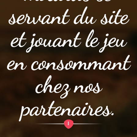
servant du site
et jouant le jeu
en consommant
chez nos
partenaires.