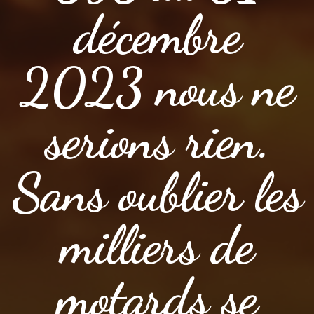
décembre
2023 nous ne
serions rien.
Sans oublier les
milliers de
motards se