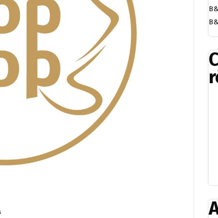
B&
B&
r
A
s