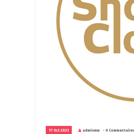
17 Oct 2023
adminmw
- 0 Commentaire