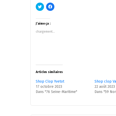
Cliquez
Cliquez
pour
pour
partager
partager
sur
sur
Twitter(ouvre
Facebook(ouvre
dans
dans
J’aime ça :
une
une
nouvelle
nouvelle
chargement…
fenêtre)
fenêtre)
Articles similaires
Shop Clop Yvetot
Shop clop V
17 octobre 2023
22 août 2023
Dans "76 Seine-Maritime"
Dans "59 Nor