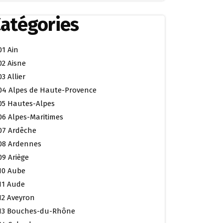
atégories
01 Ain
02 Aisne
03 Allier
04 Alpes de Haute-Provence
05 Hautes-Alpes
06 Alpes-Maritimes
07 Ardêche
08 Ardennes
09 Ariège
10 Aube
11 Aude
12 Aveyron
13 Bouches-du-Rhône