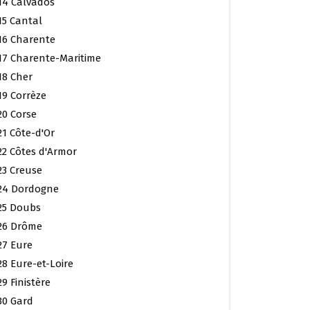
14 Calvados
15 Cantal
16 Charente
17 Charente-Maritime
18 Cher
19 Corrèze
20 Corse
21 Côte-d'Or
22 Côtes d'Armor
23 Creuse
24 Dordogne
25 Doubs
26 Drôme
27 Eure
28 Eure-et-Loire
29 Finistère
30 Gard