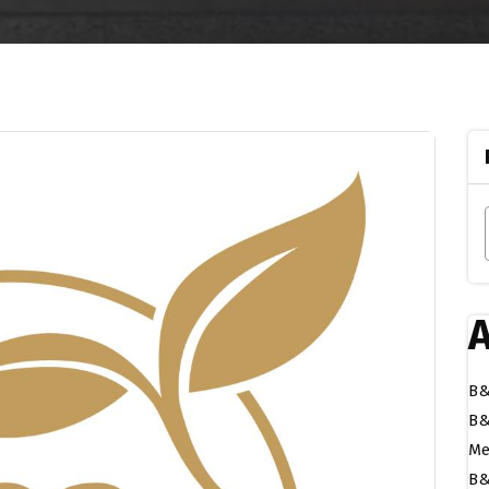
A
B&
B&
Me
B&