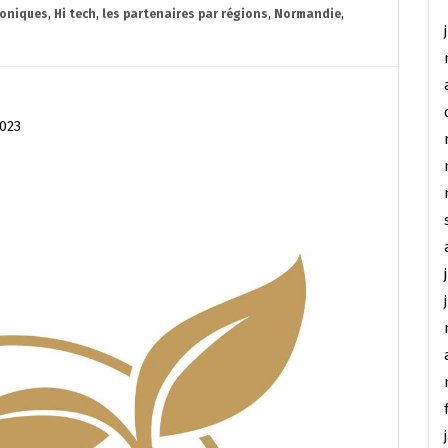
roniques
,
Hi tech
,
les partenaires par régions
,
Normandie
,
2023