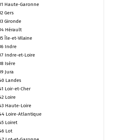
31 Haute-Garonne
32 Gers
33 Gironde
34 Hérault
35 Île-et-Vilaine
36 Indre
37 Indre-et-Loire
38 Isère
39 Jura
40 Landes
41 Loir-et-Cher
42 Loire
43 Haute-Loire
44 Loire-Atlantique
45 Loiret
46 Lot
47 Lot-et-Garonne