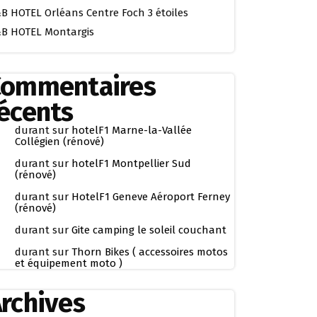
B HOTEL Orléans Centre Foch 3 étoiles
B HOTEL Montargis
Commentaires
écents
durant
sur
hotelF1 Marne-la-Vallée
Collégien (rénové)
durant
sur
hotelF1 Montpellier Sud
(rénové)
durant
sur
HotelF1 Geneve Aéroport Ferney
(rénové)
durant
sur
Gite camping le soleil couchant
durant
sur
Thorn Bikes ( accessoires motos
et équipement moto )
rchives