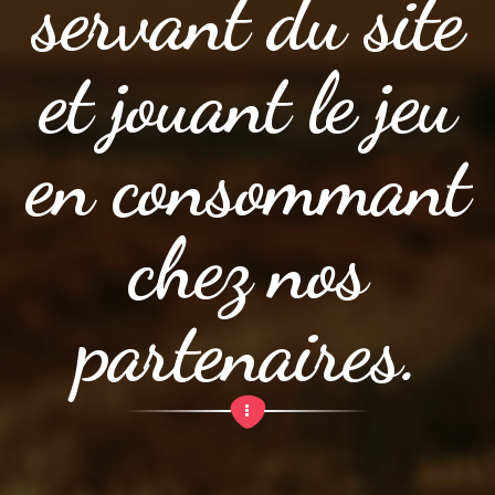
servant du site
et jouant le jeu
en consommant
chez nos
partenaires.