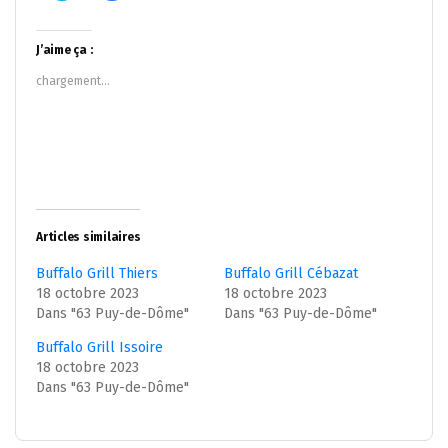
partager
partager
sur
sur
Twitter(ouvre
Facebook(ouvre
dans
dans
J’aime ça :
une
une
nouvelle
nouvelle
chargement…
fenêtre)
fenêtre)
Articles similaires
Buffalo Grill Thiers
Buffalo Grill Cébazat
18 octobre 2023
18 octobre 2023
Dans "63 Puy-de-Dôme"
Dans "63 Puy-de-Dôme"
Buffalo Grill Issoire
18 octobre 2023
Dans "63 Puy-de-Dôme"