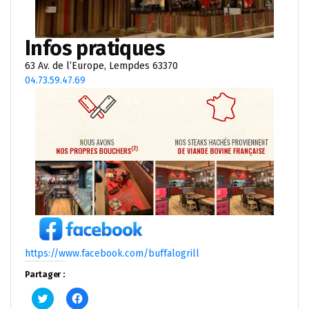
Infos pratiques
63 Av. de l’Europe, Lempdes 63370
04.73.59.47.69
https://www.facebook.com/buffalogrill
Partager :
Cliquez
Cliquez
pour
pour