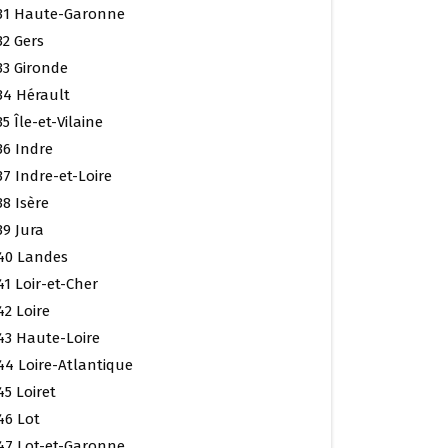
31 Haute-Garonne
32 Gers
33 Gironde
34 Hérault
35 Île-et-Vilaine
36 Indre
37 Indre-et-Loire
38 Isère
39 Jura
40 Landes
41 Loir-et-Cher
42 Loire
43 Haute-Loire
44 Loire-Atlantique
45 Loiret
46 Lot
47 Lot-et-Garonne