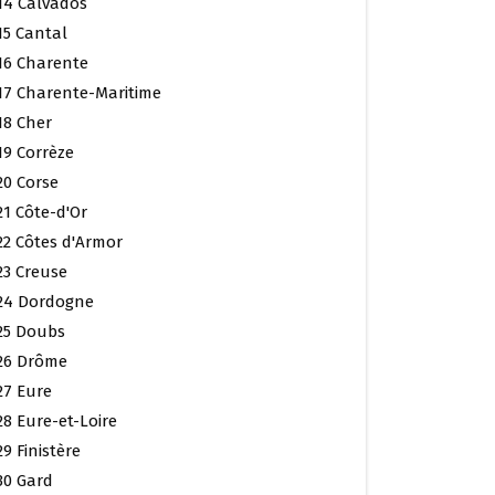
14 Calvados
15 Cantal
16 Charente
17 Charente-Maritime
18 Cher
19 Corrèze
20 Corse
21 Côte-d'Or
22 Côtes d'Armor
23 Creuse
24 Dordogne
25 Doubs
26 Drôme
27 Eure
28 Eure-et-Loire
29 Finistère
30 Gard