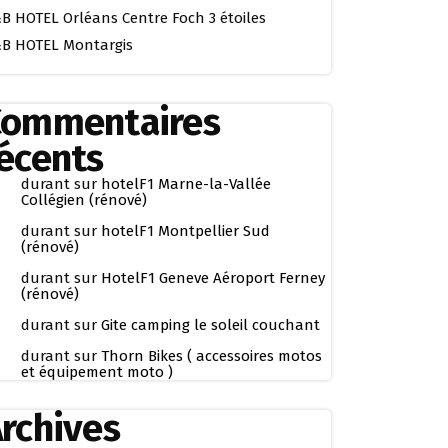
B HOTEL Orléans Centre Foch 3 étoiles
B HOTEL Montargis
Commentaires
écents
durant
sur
hotelF1 Marne-la-Vallée
Collégien (rénové)
durant
sur
hotelF1 Montpellier Sud
(rénové)
durant
sur
HotelF1 Geneve Aéroport Ferney
(rénové)
durant
sur
Gite camping le soleil couchant
durant
sur
Thorn Bikes ( accessoires motos
et équipement moto )
rchives