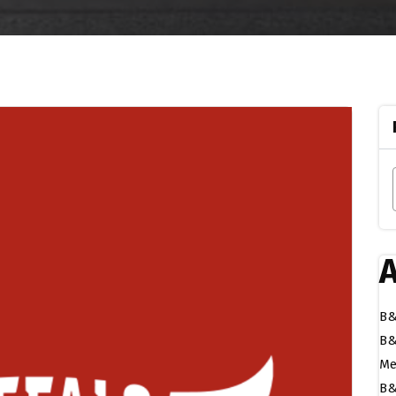
A
B&
B&
Me
B&