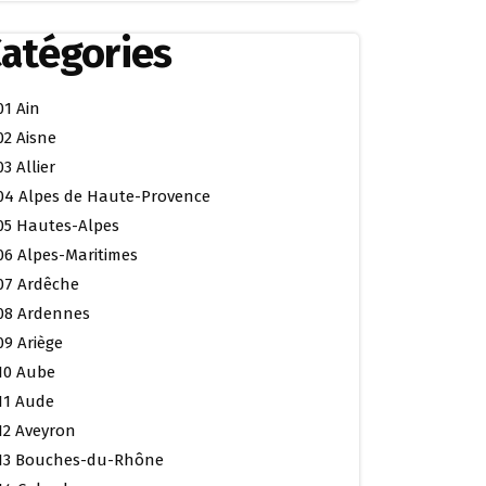
atégories
01 Ain
02 Aisne
03 Allier
04 Alpes de Haute-Provence
05 Hautes-Alpes
06 Alpes-Maritimes
07 Ardêche
08 Ardennes
09 Ariège
10 Aube
11 Aude
12 Aveyron
13 Bouches-du-Rhône