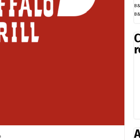
B&
B&
r
A
s