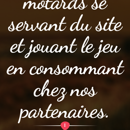
motards se
servant du site
et jouant le jeu
en consommant
chez nos
partenaires.