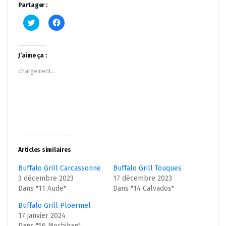
Partager :
Cliquez
Cliquez
pour
pour
partager
partager
sur
sur
Twitter(ouvre
Facebook(ouvre
dans
dans
J’aime ça :
une
une
nouvelle
nouvelle
chargement…
fenêtre)
fenêtre)
Articles similaires
Buffalo Grill Carcassonne
Buffalo Grill Touques
3 décembre 2023
17 décembre 2023
Dans "11 Aude"
Dans "14 Calvados"
Buffalo Grill Ploermel
17 janvier 2024
Dans "56 Morbihan"