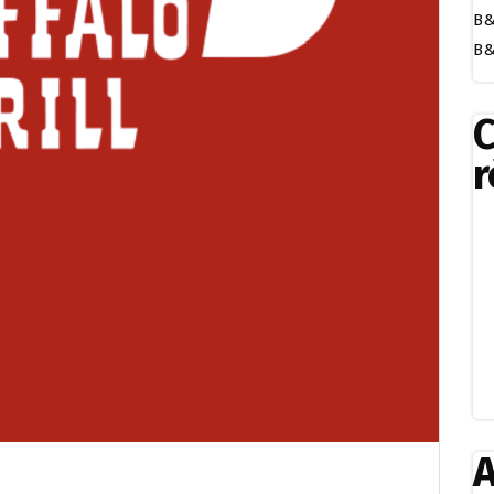
B&
B&
r
A