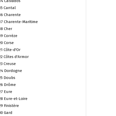
14 Calvados
15 Cantal
16 Charente
17 Charente-Maritime
18 Cher
19 Corrèze
20 Corse
21 Côte-d'Or
22 Côtes d'Armor
23 Creuse
24 Dordogne
25 Doubs
26 Drôme
27 Eure
28 Eure-et-Loire
29 Finistère
30 Gard