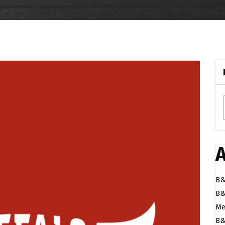
A
B&
B&
Me
B&