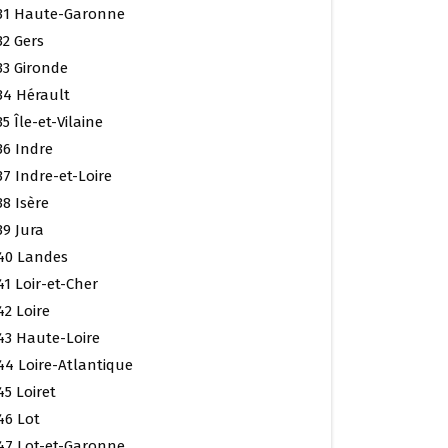
31 Haute-Garonne
32 Gers
33 Gironde
34 Hérault
35 Île-et-Vilaine
36 Indre
37 Indre-et-Loire
38 Isère
39 Jura
40 Landes
41 Loir-et-Cher
42 Loire
43 Haute-Loire
44 Loire-Atlantique
45 Loiret
46 Lot
47 Lot-et-Garonne