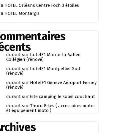
B HOTEL Orléans Centre Foch 3 étoiles
B HOTEL Montargis
Commentaires
écents
durant
sur
hotelF1 Marne-la-Vallée
Collégien (rénové)
durant
sur
hotelF1 Montpellier Sud
(rénové)
durant
sur
HotelF1 Geneve Aéroport Ferney
(rénové)
durant
sur
Gite camping le soleil couchant
durant
sur
Thorn Bikes ( accessoires motos
et équipement moto )
rchives