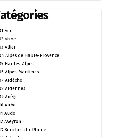
atégories
01 Ain
02 Aisne
03 Allier
04 Alpes de Haute-Provence
05 Hautes-Alpes
06 Alpes-Maritimes
07 Ardêche
08 Ardennes
09 Ariège
10 Aube
11 Aude
12 Aveyron
13 Bouches-du-Rhône