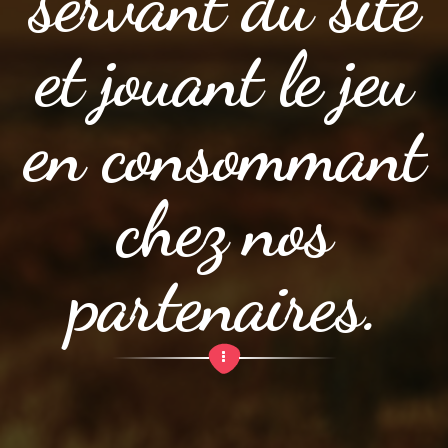
servant du site
et jouant le jeu
en consommant
chez nos
partenaires.