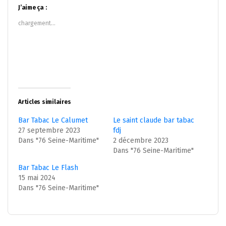
dans
dans
J’aime ça :
une
une
nouvelle
nouvelle
chargement…
fenêtre)
fenêtre)
Articles similaires
Bar Tabac Le Calumet
Le saint claude bar tabac
27 septembre 2023
fdj
Dans "76 Seine-Maritime"
2 décembre 2023
Dans "76 Seine-Maritime"
Bar Tabac Le Flash
15 mai 2024
Dans "76 Seine-Maritime"