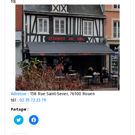
fdj
Adresse
: 158 Rue Saint-Sever, 76100 Rouen
tél :
02 35 72 23 79
Partager :
Cliquez
Cliquez
pour
pour
partager
partager
sur
sur
Twitter(ouvre
Facebook(ouvre