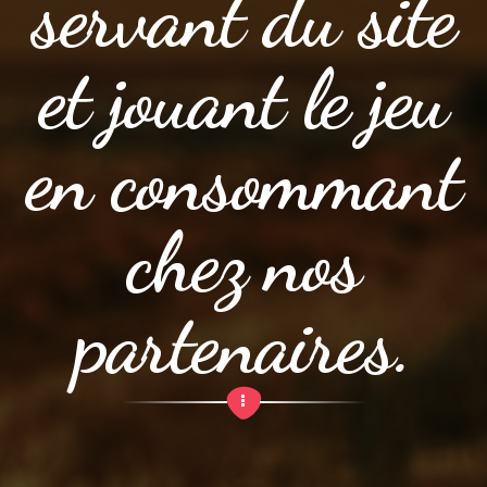
servant du site
et jouant le jeu
en consommant
chez nos
partenaires.