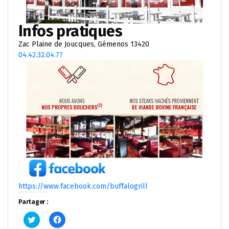
Infos pratiques
Zac Plaine de Joucques, Gémenos 13420
04.42.32.04.77
https://www.facebook.com/buffalogrill
Partager :
Cliquez
Cliquez
pour
pour