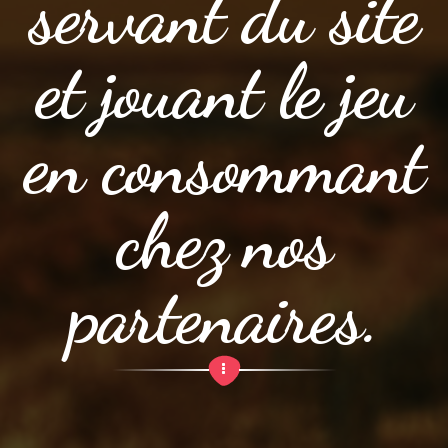
servant du site
et jouant le jeu
en consommant
chez nos
partenaires.