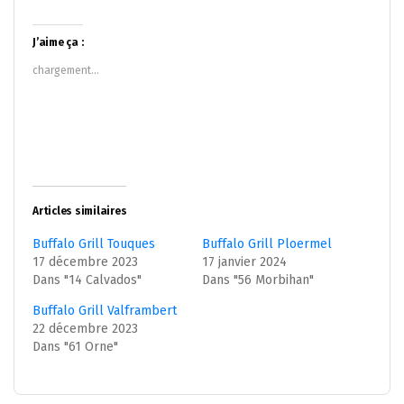
partager
partager
sur
sur
Twitter(ouvre
Facebook(ouvre
dans
dans
J’aime ça :
une
une
nouvelle
nouvelle
chargement…
fenêtre)
fenêtre)
Articles similaires
Buffalo Grill Touques
Buffalo Grill Ploermel
17 décembre 2023
17 janvier 2024
Dans "14 Calvados"
Dans "56 Morbihan"
Buffalo Grill Valframbert
22 décembre 2023
Dans "61 Orne"