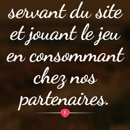
servant du site
et jouant le jeu
en consommant
chez nos
partenaires.