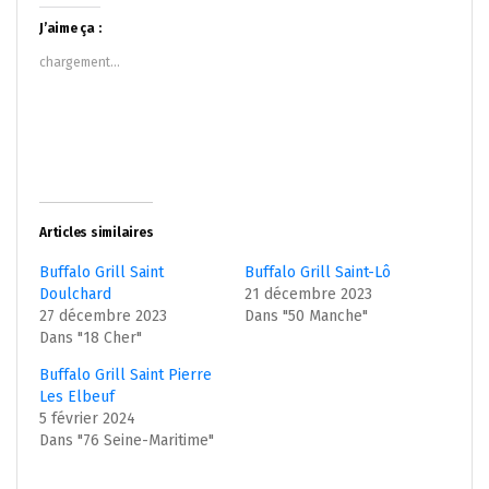
Twitter(ouvre
Facebook(ouvre
dans
dans
J’aime ça :
une
une
nouvelle
nouvelle
chargement…
fenêtre)
fenêtre)
Articles similaires
Buffalo Grill Saint
Buffalo Grill Saint-Lô
Doulchard
21 décembre 2023
27 décembre 2023
Dans "50 Manche"
Dans "18 Cher"
Buffalo Grill Saint Pierre
Les Elbeuf
5 février 2024
Dans "76 Seine-Maritime"