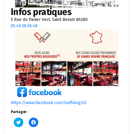
Infos pratiques
5 Rue du Panier Vert, Saint Benoit 86280
05.49.38.38.48
https://www.facebook.com/buffalogrill
Partager :
Cliquez
Cliquez
pour
pour
partager
partager
sur
sur